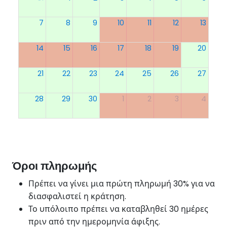
7
8
9
10
11
12
13
14
15
16
17
18
19
20
21
22
23
24
25
26
27
28
29
30
1
2
3
4
Όροι πληρωμής
Πρέπει να γίνει μια πρώτη πληρωμή 30% για να
διασφαλιστεί η κράτηση.
Το υπόλοιπο πρέπει να καταβληθεί 30 ημέρες
πριν από την ημερομηνία άφιξης.