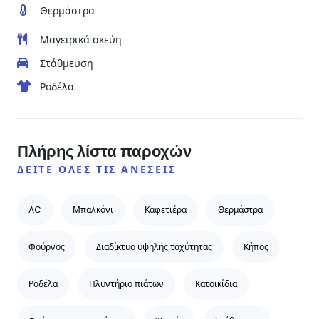
Θερμάστρα
Μαγειρικά σκεύη
Στάθμευση
Ροδέλα
Πλήρης λίστα παροχών
ΔΕΊΤΕ ΌΛΕΣ ΤΙΣ ΑΝΈΣΕΙΣ
AC
Μπαλκόνι
Καφετιέρα
Θερμάστρα
Φούρνος
Διαδίκτυο υψηλής ταχύτητας
Κήπος
Ροδέλα
Πλυντήριο πιάτων
Κατοικίδια