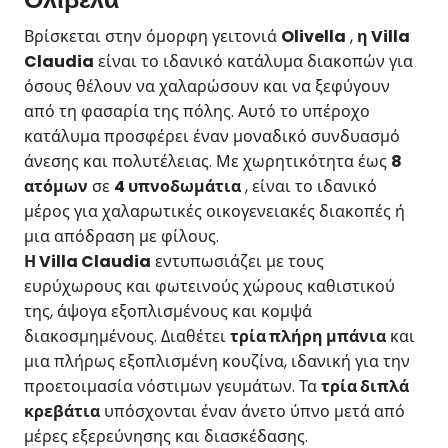
Βρίσκεται στην όμορφη γειτονιά
Olivella
,
η Villa
Claudia
είναι το ιδανικό κατάλυμα διακοπών για
όσους θέλουν να χαλαρώσουν και να ξεφύγουν
από τη φασαρία της πόλης. Αυτό το υπέροχο
κατάλυμα προσφέρει έναν μοναδικό συνδυασμό
άνεσης και πολυτέλειας. Με χωρητικότητα έως
8
ατόμων
σε
4 υπνοδωμάτια
, είναι το ιδανικό
μέρος για χαλαρωτικές οικογενειακές διακοπές ή
μια απόδραση με φίλους.
Η Villa Claudia
εντυπωσιάζει με τους
ευρύχωρους και φωτεινούς χώρους καθιστικού
της, άψογα εξοπλισμένους και κομψά
διακοσμημένους. Διαθέτει
τρία πλήρη μπάνια
και
μια πλήρως εξοπλισμένη κουζίνα, ιδανική για την
προετοιμασία νόστιμων γευμάτων. Τα
τρία διπλά
κρεβάτια
υπόσχονται έναν άνετο ύπνο μετά από
μέρες εξερεύνησης και διασκέδασης.