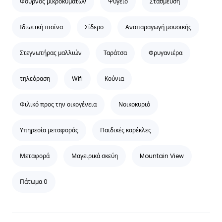
Φούρνος μικροκυμάτων
Ψυγείο
Στάθμευση
Ιδιωτική πισίνα
Σίδερο
Αναπαραγωγή μουσικής
Στεγνωτήρας μαλλιών
Ταράτσα
Φρυγανιέρα
τηλεόραση
Wifi
Κούνια
Φιλικό προς την οικογένεια
Νοικοκυριό
Υπηρεσία μεταφοράς
Παιδικές καρέκλες
Μεταφορά
Μαγειρικά σκεύη
Mountain View
Πάτωμα 0