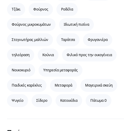
Τζάκι
Φούρνος
Ροδέλα
Φούρνος μικροκυμάτων
Ιδιωτική πισίνα
Στεγνωτήρας μαλλιών
Ταράτσα
Φρυγανιέρα
τηλεόραση
Κούνια
Φιλικό προς την οικογένεια
Νοικοκυριό
Υπηρεσία μεταφοράς
Παιδικές καρέκλες
Μεταφορά
Μαγειρικά σκεύη
Ψυγείο
Σίδερο
Κατοικίδια
Πάτωμα 0