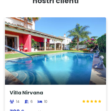
nostri clienti
Previous
Next
Villa Nirvana
14
6
10