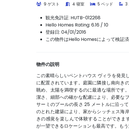
9 ゲスト
4 寝室
5 ベッド
3
観光免許証:
HUTB-012268
Hello Homes Rating: 6.16 / 10
登録日: 04/01/2016
この物件はHello Homesによって検証
物件の説明
この素晴らしいペントハウス ヴィラを発見
に配置されています。庭園に隣接し南向き
眺め、太陽を満喫するのに最適な場所です
潔さ、細部への確かな配慮により、必要な
サーミのプールの長さ 25 メートルに沿
のとれた建築により、家からシッチェス海
きの感覚を楽しんで体験することができます
が一望できるロケーションも最高です。もう