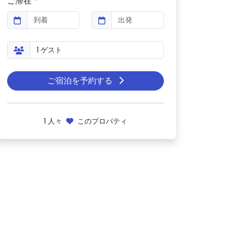
ご滞在 *
ご宿泊を予約する
1
人々
このプロパティ