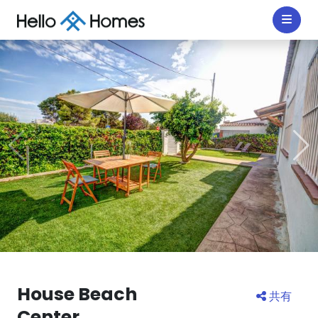
House Beach
共有
Center