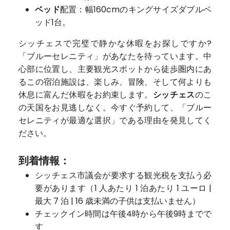
ベッド
配置：幅160cmのキングサイズダブルベ
ッド1台。
シッチェスで完璧で静かな休暇をお探しですか?
「ブルーセレニティ」があなたを待っています。中
心部に位置し、主要観光スポットから徒歩圏内にあ
るこの宿泊施設は、楽しみ、冒険、そして何よりも
休息に富んだ休暇をお約束します。
シッチェス
のこ
の天国をお見逃しなく。今すぐ予約して、「ブルー
セレニティが最適な選択」である理由を発見してく
ださい。
到着情報：
シッチェス市議会が要求する観光税を支払う必
要があります（1 人あたり 1 泊あたり 1 ユーロ |
最大 7 泊 | 16 歳未満の子供は支払いません）
チェックイン時間は午後4時から午後9時までで
す