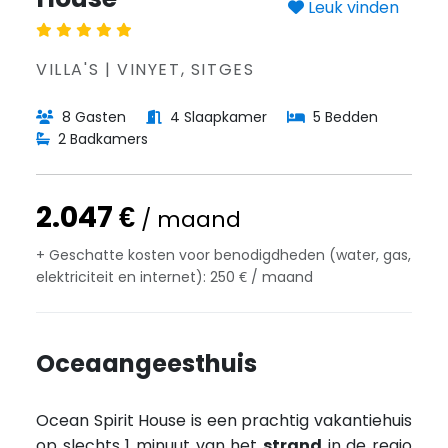
Leuk vinden
VILLA'S | VINYET, SITGES
8 Gasten
4 Slaapkamer
5 Bedden
2 Badkamers
2.047 €
/ maand
+ Geschatte kosten voor benodigdheden (water, gas,
elektriciteit en internet): 250 € / maand
Oceaangeesthuis
Ocean Spirit House is een prachtig vakantiehuis
op slechts 1 minuut van het
strand
in de regio