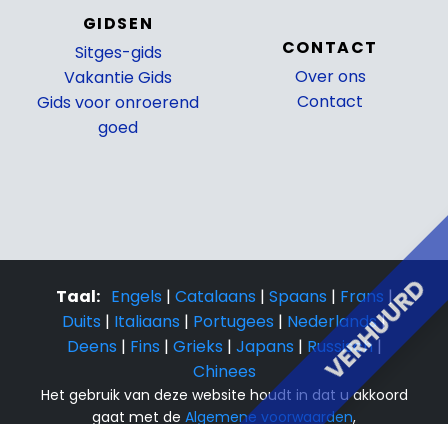
GIDSEN
CONTACT
Sitges-gids
Over ons
Vakantie Gids
Contact
Gids voor onroerend
goed
VERHUURD
Taal:
Engels
|
Catalaans
|
Spaans
|
Frans
|
Duits
|
Italiaans
|
Portugees
|
Nederlands
|
Deens
|
Fins
|
Grieks
|
Japans
|
Russisch
|
Chinees
Het gebruik van deze website houdt in dat u akkoord
gaat met de
Algemene voorwaarden
,
Boekingsvoorwaarden
En
Privacy- en cookiebeleid