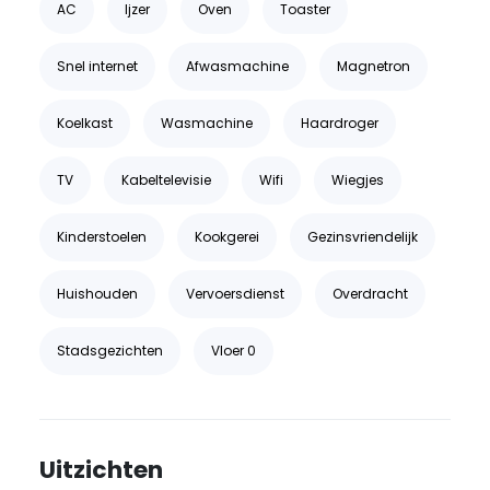
AC
Ijzer
Oven
Toaster
Snel internet
Afwasmachine
Magnetron
Koelkast
Wasmachine
Haardroger
TV
Kabeltelevisie
Wifi
Wiegjes
Kinderstoelen
Kookgerei
Gezinsvriendelijk
Huishouden
Vervoersdienst
Overdracht
Stadsgezichten
Vloer 0
Uitzichten