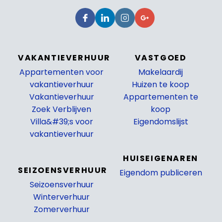
VAKANTIEVERHUUR
VASTGOED
Appartementen voor
Makelaardij
vakantieverhuur
Huizen te koop
Vakantieverhuur
Appartementen te
Zoek Verblijven
koop
Villa&#39;s voor
Eigendomslijst
vakantieverhuur
_
HUISEIGENAREN
SEIZOENSVERHUUR
Eigendom publiceren
Seizoensverhuur
_
Winterverhuur
Zomerverhuur