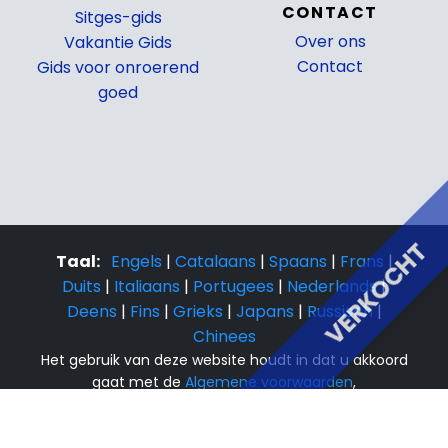
CONTACT
Sitges-gids
Over ons
Vakantie Gids
Contact
Gids voor onroerend
goed
VERKOCHT
Taal:
Engels
|
Catalaans
|
Spaans
|
Frans
|
Duits
|
Italiaans
|
Portugees
|
Nederlands
|
Deens
|
Fins
|
Grieks
|
Japans
|
Russisch
|
Chinees
Het gebruik van deze website houdt in dat u akkoord
gaat met de
Algemene voorwaarden
,
Boekingsvoorwaarden
En
Privacy- en cookiebeleid
© 2015-2026, Costa Sol Villas. Alle rechten