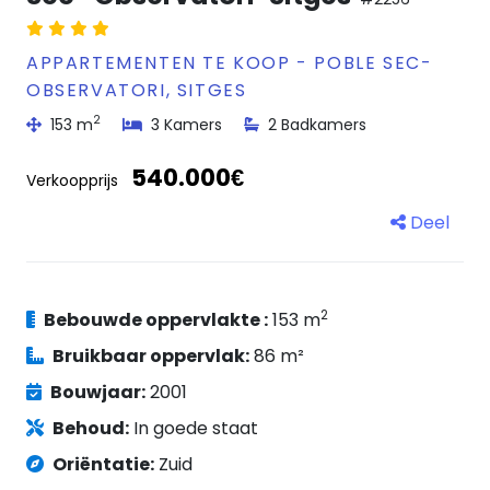
APPARTEMENTEN TE KOOP - POBLE SEC-
OBSERVATORI, SITGES
2
153 m
3 Kamers
2 Badkamers
540.000€
Verkoopprijs
Deel
2
Bebouwde oppervlakte :
153 m
Bruikbaar oppervlak:
86 m²
Bouwjaar:
2001
Behoud:
In goede staat
Oriëntatie:
Zuid