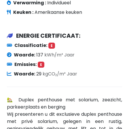
Verwarming :
Individueel
Keuken :
Amerikaanse keuken
ENERGIE CERTIFICAAT:
Classificatie:
E
Waarde:
137
kWh/m² Jaar
Emissies:
E
Waarde:
29
kgCO₂/m² Jaar
🏡 Duplex penthouse met solarium, zeezicht,
parkeerplaats en berging
Wij presenteren u dit exclusieve duplex penthouse
met privé solarium, gelegen in een rustig,
gezinsvriendelijk gebouw met lift en tot in de