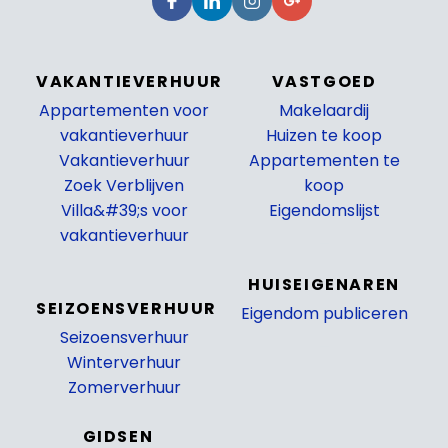
VAKANTIEVERHUUR
VASTGOED
Appartementen voor
Makelaardij
vakantieverhuur
Huizen te koop
Vakantieverhuur
Appartementen te
Zoek Verblijven
koop
Villa&#39;s voor
Eigendomslijst
vakantieverhuur
_
HUISEIGENAREN
SEIZOENSVERHUUR
Eigendom publiceren
Seizoensverhuur
_
Winterverhuur
Zomerverhuur
GIDSEN