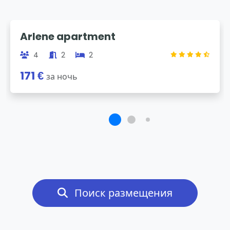
Previous
Next
Arlene apartment
4
2
2
171 €
за ночь
Поиск размещения