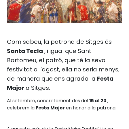
Com sabeu, la patrona de Sitges és
Santa Tecla
, i igual que Sant
Bartomeu, el patró, que té la seva
festivitat a l'agost, ella no seria menys,
de manera que ens agrada la
Festa
Major
a Sitges.
Al setembre, concretament des del
15 al 23
,
celebrem la
Festa Major
en honor a la patrona.
A aquesta, se'n diu la Festa Major “petita” i ja no