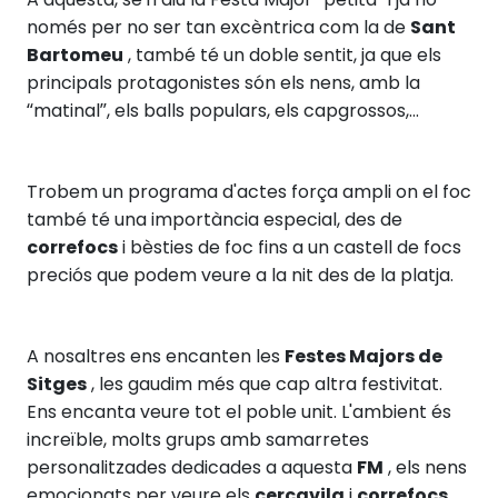
només per no ser tan excèntrica com la de
Sant
Bartomeu
, també té un doble sentit, ja que els
principals protagonistes són els nens, amb la
“matinal”, els balls populars, els capgrossos,...
Trobem un programa d'actes força ampli on el foc
també té una importància especial, des de
correfocs
i bèsties de foc fins a un castell de focs
preciós que podem veure a la nit des de la platja.
A nosaltres ens encanten les
Festes Majors de
Sitges
, les gaudim més que cap altra festivitat.
Ens encanta veure tot el poble unit. L'ambient és
increïble, molts grups amb samarretes
personalitzades dedicades a aquesta
FM
, els nens
emocionats per veure els
cercavila
i
correfocs
,