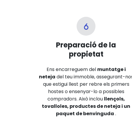
Preparació de la
propietat
Ens encarreguem del
muntatge i
neteja
del teu immoble, assegurant-no
que estigui llest per rebre els primers
hostes o ensenyar-lo a possibles
compradors. Això inclou
llençols,
tovalloles, productes de neteja i un
paquet de benvinguda
.