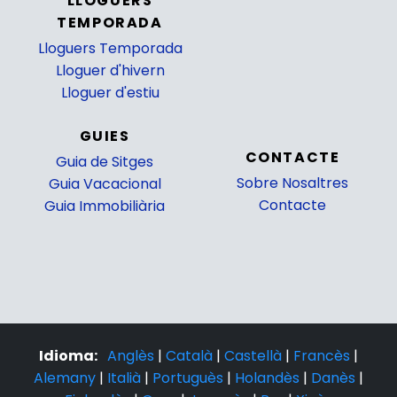
LLOGUERS
TEMPORADA
Lloguers Temporada
Lloguer d'hivern
Lloguer d'estiu
GUIES
CONTACTE
Guia de Sitges
Sobre Nosaltres
Guia Vacacional
Contacte
Guia Immobiliària
Idioma:
Anglès
|
Català
|
Castellà
|
Francès
|
Alemany
|
Italià
|
Portuguès
|
Holandès
|
Danès
|