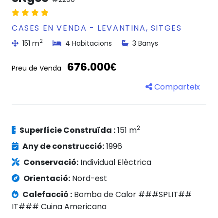
CASES EN VENDA - LEVANTINA, SITGES
2
151 m
4 Habitacions
3 Banys
676.000€
Preu de Venda
Comparteix
2
Superfície Construïda :
151 m
Any de construcció:
1996
Conservació:
Individual Elèctrica
Orientació:
Nord-est
Calefacció :
Bomba de Calor ###SPLIT##
IT### Cuina Americana