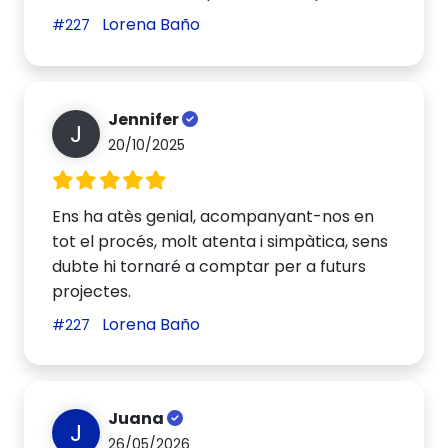
Lorena Baño
#227
Jennifer
J
20/10/2025
Ens ha atès genial, acompanyant-nos en
tot el procés, molt atenta i simpàtica, sens
dubte hi tornaré a comptar per a futurs
projectes.
Lorena Baño
#227
Juana
J
26/05/2026