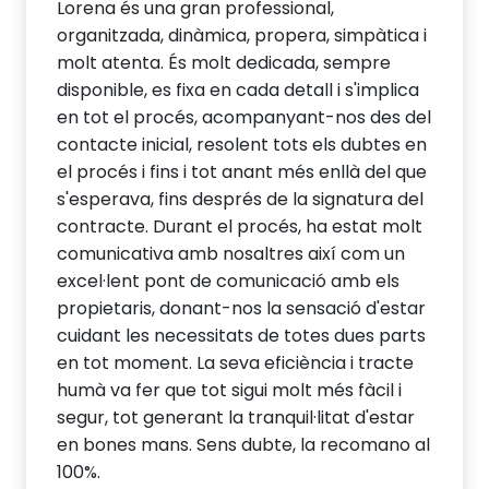
Lorena és una gran professional,
organitzada, dinàmica, propera, simpàtica i
molt atenta. És molt dedicada, sempre
disponible, es fixa en cada detall i s'implica
en tot el procés, acompanyant-nos des del
contacte inicial, resolent tots els dubtes en
el procés i fins i tot anant més enllà del que
s'esperava, fins després de la signatura del
contracte. Durant el procés, ha estat molt
comunicativa amb nosaltres així com un
excel·lent pont de comunicació amb els
propietaris, donant-nos la sensació d'estar
cuidant les necessitats de totes dues parts
en tot moment. La seva eficiència i tracte
humà va fer que tot sigui molt més fàcil i
segur, tot generant la tranquil·litat d'estar
en bones mans. Sens dubte, la recomano al
100%.