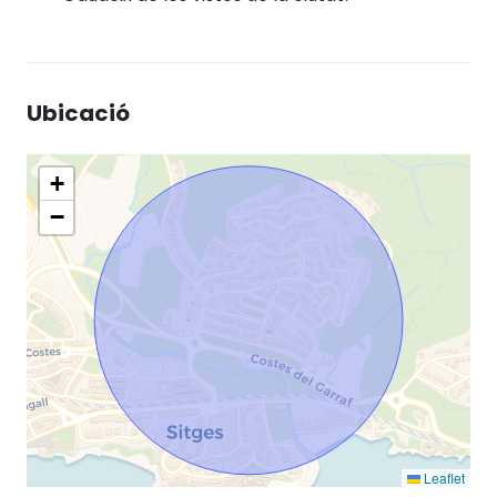
Ubicació
+
−
Leaflet