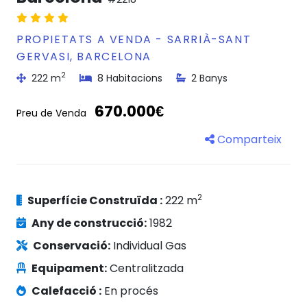
PROPIETATS A VENDA - SARRIÀ-SANT
GERVASI, BARCELONA
2
222 m
8 Habitacions
2 Banys
670.000€
Preu de Venda
Comparteix
2
Superfície Construïda :
222 m
Any de construcció:
1982
Conservació:
Individual Gas
Equipament:
Centralitzada
Calefacció :
En procés