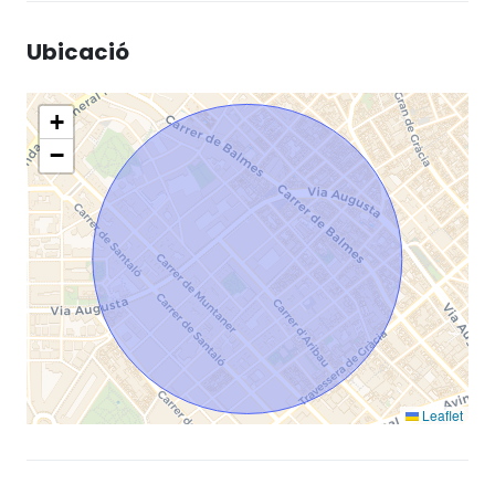
Ubicació
+
−
Leaflet