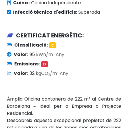
Cuina :
Cocina Independiente
Infecció tècnica d'edificis:
Superada
CERTIFICAT ENERGÈTIC:
Classificació:
C
Valor:
95
kWh/m² Any
Emissions:
D
Valor:
32
kgCO₂/m² Any
Àmplia Oficina cantonera de 222 m² al Centre de
Barcelona – Ideal per a Empresa o Projecte
Residencial.
Descobreix aquesta excepcional propietat de 222
m² ubicada a una de les zones més estratègiques