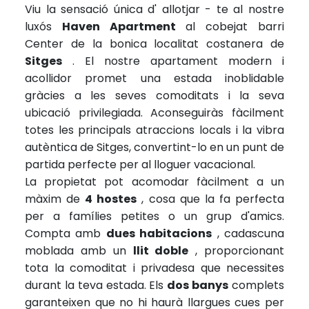
Viu la sensació única d' allotjar - te al nostre
luxós
Haven Apartment
al cobejat barri
Center de la bonica localitat costanera de
Sitges
. El nostre apartament modern i
acollidor promet una estada inoblidable
gràcies a les seves comoditats i la seva
ubicació privilegiada. Aconseguiràs fàcilment
totes les principals atraccions locals i la vibra
autèntica de Sitges, convertint-lo en un punt de
partida perfecte per al lloguer vacacional.
La propietat pot acomodar fàcilment a un
màxim de
4 hostes
, cosa que la fa perfecta
per a famílies petites o un grup d'amics.
Compta amb
dues habitacions
, cadascuna
moblada amb un
llit doble
, proporcionant
tota la comoditat i privadesa que necessites
durant la teva estada. Els
dos banys
complets
garanteixen que no hi haurà llargues cues per