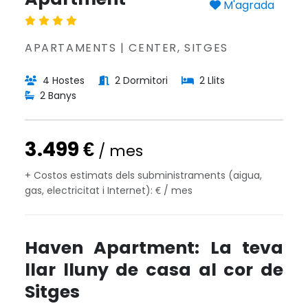
M'agrada
APARTAMENTS | CENTER, SITGES
4 Hostes
2 Dormitori
2 Llits
2 Banys
3.499 €
/ mes
+ Costos estimats dels subministraments (aigua,
gas, electricitat i Internet): € / mes
Haven Apartment: La teva
llar lluny de casa al cor de
Sitges