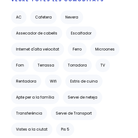
AC
Cafetera
Nevera
Assecador de cabells
Escalfador
Internet d'alta velocitat
Ferro
Microones
Forn
Terrassa
Torradora
TV
Rentadora
Wifi
Estris de cuina
Apte per a la família
Servei de neteja
Transferència
Servei de Transport
Vistes a la ciutat
Pis 5