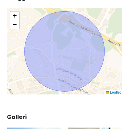
+
−
Leaflet
Galleri