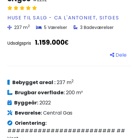
HUSE TIL SALG - CA L'ANTONIET, SITGES
2
237 m
5 Værelser
3 Badeværelser
1.159.000€
Udsalgspris
Dele
2
Bebygget areal :
237 m
Brugbar overflade:
200 m²
Byggeår:
2022
Bevarelse:
Central Gas
Orientering:
######################### ##