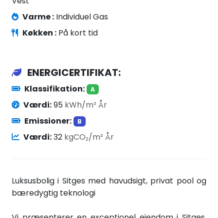
Vest
Varme :
Individuel Gas
Køkken :
På kort tid
ENERGICERTIFIKAT:
Klassifikation:
A
Værdi:
95
kWh/m² År
Emissioner:
B
Værdi:
32
kgCO₂/m² År
Luksusbolig i Sitges med havudsigt, privat pool og
bæredygtig teknologi
Vi præsenterer en exceptionel ejendom i Sitges,