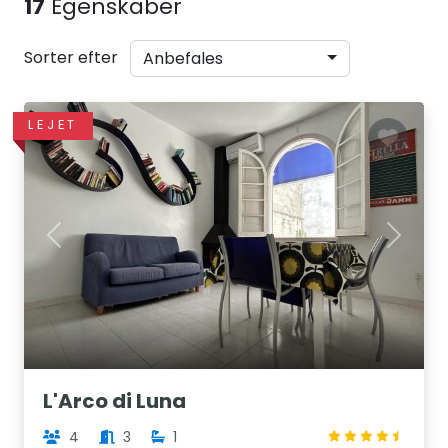
17
Egenskaber
Sorter efter
Anbefales
LEJET
Previous
Next
L'Arco di Luna
4
3
1