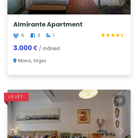
Almirante Apartment
6
3
1
3.000 €
/ måned
Ribera, Sitges
LEJET
Previous
Next