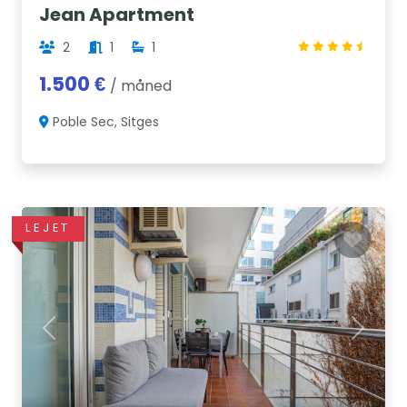
Jean Apartment
2
1
1
1.500 €
/ måned
Poble Sec, Sitges
LEJET
Previous
Next