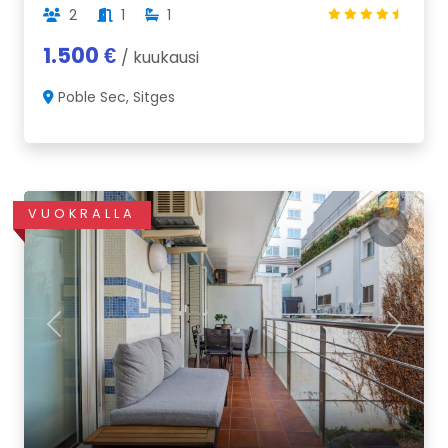
2
1
1
1.500 €
/ kuukausi
Poble Sec, Sitges
VUOKRALLA
Previous
Next