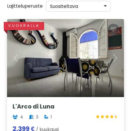
Lajitteluperuste
Suositeltava
VUOKRALLA
Previous
Next
L'Arco di Luna
4
3
1
2.399 €
/ kuukausi