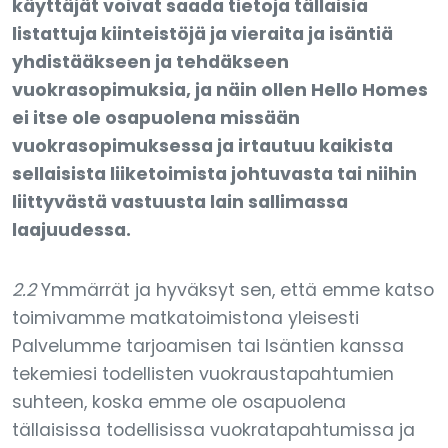
käyttäjät voivat saada tietoja tällaisia
listattuja kiinteistöjä ja vieraita ja isäntiä
yhdistääkseen ja tehdäkseen
vuokrasopimuksia, ja näin ollen Hello Homes
ei itse ole osapuolena missään
vuokrasopimuksessa ja irtautuu kaikista
sellaisista liiketoimista johtuvasta tai niihin
liittyvästä vastuusta lain sallimassa
laajuudessa.
2.2
Ymmärrät ja hyväksyt sen, että emme katso
toimivamme matkatoimistona yleisesti
Palvelumme tarjoamisen tai Isäntien kanssa
tekemiesi todellisten vuokraustapahtumien
suhteen, koska emme ole osapuolena
tällaisissa todellisissa vuokratapahtumissa ja