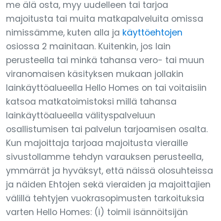
me älä osta, myy uudelleen tai tarjoa
majoitusta tai muita matkapalveluita omissa
nimissämme, kuten alla ja
käyttöehtojen
osiossa 2 mainitaan. Kuitenkin, jos lain
perusteella tai minkä tahansa vero- tai muun
viranomaisen käsityksen mukaan jollakin
lainkäyttöalueella Hello Homes on tai voitaisiin
katsoa matkatoimistoksi millä tahansa
lainkäyttöalueella välityspalveluun
osallistumisen tai palvelun tarjoamisen osalta.
Kun majoittaja tarjoaa majoitusta vieraille
sivustollamme tehdyn varauksen perusteella,
ymmärrät ja hyväksyt, että näissä olosuhteissa
ja näiden Ehtojen sekä vieraiden ja majoittajien
välillä tehtyjen vuokrasopimusten tarkoituksia
varten Hello Homes: (i) toimii isännöitsijän