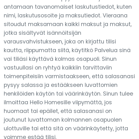
antamaan tavanomaiset laskutustiedot, kuten
nimi, laskutusosoite ja maksutiedot. Vieraana
sitoudut maksamaan kaikki maksut ja maksut,
jotka sisältyvät isännöitsijän
varausvahvistukseen, joka on kirjattu tilisi
kautta, riippumatta siitä, käytitkö Palvelua sinä
vai tiliäsi käyttävä kolmas osapuoli. Sinun
vastuullasi on ryhtyä kaikkiin tarvittaviin
toimenpiteisiin varmistaakseen, että salasanasi
pysyy salassa ja estääkseen luvattomien
henkilöiden käytön tai väärinkäytön. Sinun tulee
ilmoittaa Hello Homesille viipymättä, jos
huomaat tai epäilet, että salasanasi on
joutunut luvattoman kolmannen osapuolen
ulottuville tai että sitä on väärinkäytetty, jotta
voimme estää tilisi.