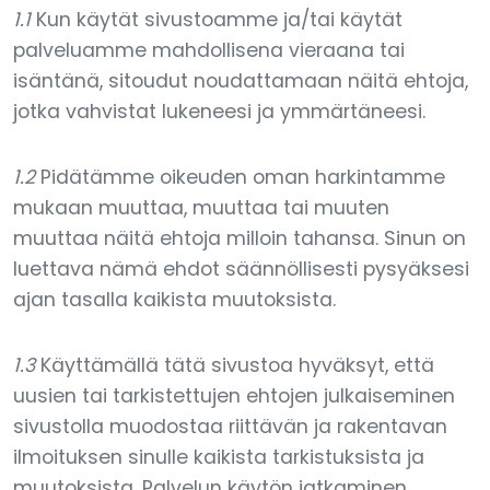
1.1
Kun käytät sivustoamme ja/tai käytät
palveluamme mahdollisena vieraana tai
isäntänä, sitoudut noudattamaan näitä ehtoja,
jotka vahvistat lukeneesi ja ymmärtäneesi.
1.2
Pidätämme oikeuden oman harkintamme
mukaan muuttaa, muuttaa tai muuten
muuttaa näitä ehtoja milloin tahansa. Sinun on
luettava nämä ehdot säännöllisesti pysyäksesi
ajan tasalla kaikista muutoksista.
1.3
Käyttämällä tätä sivustoa hyväksyt, että
uusien tai tarkistettujen ehtojen julkaiseminen
sivustolla muodostaa riittävän ja rakentavan
ilmoituksen sinulle kaikista tarkistuksista ja
muutoksista. Palvelun käytön jatkaminen