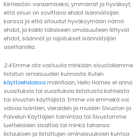
kiinteistön varaamiseksi, ymmärrät ja hyväksyt,
että sinun on sovittava ehdot isännöitsijän
kanssa ja että sitoudut hyväksymään nämä
ehdot, ja kaikki tällaiseen omaisuuteen liittyvät
ehdot, säännöt ja rajoitukset isännöitsijän
asettamilla.
2.4
Emme ota vastuuta minkään sivustollamme
listatun omaisuuden kunnosta. Kuten
käyttöehdoissa
mainitaan, Hello Homes ei anna
suosituksia tai suosituksia listatuista kohteista
tai sivuston käyttäjistä. Emme voi emmekä voi
valvoa isäntien, vieraiden ja muiden Sivuston ja
Palvelun Käyttäjien toimintaa tai Sivustomme
luetteloiden sisältöä tai minkä tahansa
listauksen ja listattujen ominaisuuksien kuntoa