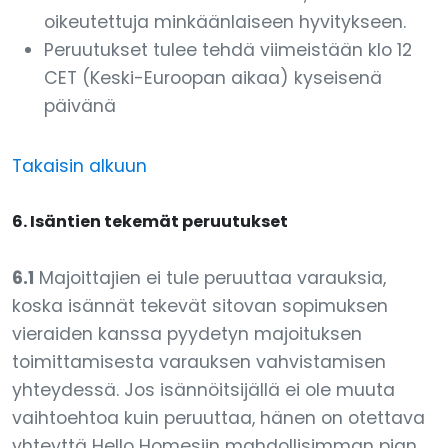
oikeutettuja minkäänlaiseen hyvitykseen.
Peruutukset tulee tehdä viimeistään klo 12
CET (Keski-Euroopan aikaa) kyseisenä
päivänä
Takaisin alkuun
6. Isäntien tekemät peruutukset
6.1
Majoittajien ei tule peruuttaa varauksia,
koska isännät tekevät sitovan sopimuksen
vieraiden kanssa pyydetyn majoituksen
toimittamisesta varauksen vahvistamisen
yhteydessä. Jos isännöitsijällä ei ole muuta
vaihtoehtoa kuin peruuttaa, hänen on otettava
yhteyttä Hello Homesiin mahdollisimman pian