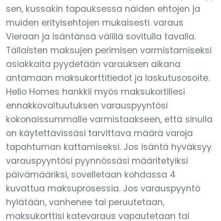
sen, kussakin tapauksessa näiden ehtojen ja
muiden erityisehtojen mukaisesti. varaus
Vieraan ja isäntänsä välillä sovitulla tavalla.
Tällaisten maksujen perimisen varmistamiseksi
asiakkaita pyydetään varauksen aikana
antamaan maksukorttitiedot ja laskutusosoite.
Hello Homes hankkii myös maksukortillesi
ennakkovaltuutuksen varauspyyntösi
kokonaissummalle varmistaakseen, että sinulla
on käytettävissäsi tarvittava määrä varoja
tapahtuman kattamiseksi. Jos isäntä hyväksyy
varauspyyntösi pyynnössäsi määritetyiksi
päivämääriksi, sovelletaan kohdassa 4
kuvattua maksuprosessia. Jos varauspyyntö
hylätään, vanhenee tai peruutetaan,
maksukorttisi katevaraus vapautetaan tai