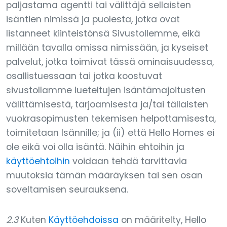
paljastama agentti tai välittäjä sellaisten
isäntien nimissä ja puolesta, jotka ovat
listanneet kiinteistönsä Sivustollemme, eikä
millään tavalla omissa nimissään, ja kyseiset
palvelut, jotka toimivat tässä ominaisuudessa,
osallistuessaan tai jotka koostuvat
sivustollamme lueteltujen isäntämajoitusten
välittämisestä, tarjoamisesta ja/tai tällaisten
vuokrasopimusten tekemisen helpottamisesta,
toimitetaan Isännille; ja (ii) että Hello Homes ei
ole eikä voi olla isäntä. Näihin ehtoihin ja
käyttöehtoihin
voidaan tehdä tarvittavia
muutoksia tämän määräyksen tai sen osan
soveltamisen seurauksena.
2.3
Kuten
Käyttöehdoissa
on määritelty, Hello