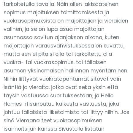
tarkoitetulla tavalla. Näin ollen lakisääteinen
sopimus majoituksen toimittamisesta ja
vuokrasopimuksista on majoittajien ja vieraiden
välinen, ja se on lupa asua majoittajan
asunnossa sovitun ajanjakson aikana, kuten
majoittajan varausvahvistuksessa on kuvattu,
mutta sen ei pitäisi olla tai tarkoitettu olla
vuokra- tai vuokrasopimus. tai tällaisen
asunnon yksinomaisen hallinnan myöntäminen.
Niihin liittyvät vuokratapahtumat sitovat vain
isäntiä ja vieraita, jotka ovat sekä yksin että
täysin vastuussa suorituksestaan, ja Hello
Homes irtisanoutuu kaikesta vastuusta, joka
johtuu tällaisista liiketoimista tai liittyy niihin. Jos
sinä Vieraana teet vuokrasopimuksen
isännöitsijän kanssa Sivustolla listatun