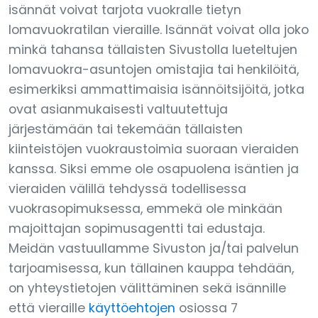
isännät voivat tarjota vuokralle tietyn
lomavuokratilan vieraille. Isännät voivat olla joko
minkä tahansa tällaisten Sivustolla lueteltujen
lomavuokra-asuntojen omistajia tai henkilöitä,
esimerkiksi ammattimaisia isännöitsijöitä, jotka
ovat asianmukaisesti valtuutettuja
järjestämään tai tekemään tällaisten
kiinteistöjen vuokraustoimia suoraan vieraiden
kanssa. Siksi emme ole osapuolena isäntien ja
vieraiden välillä tehdyssä todellisessa
vuokrasopimuksessa, emmekä ole minkään
majoittajan sopimusagentti tai edustaja.
Meidän vastuullamme Sivuston ja/tai palvelun
tarjoamisessa, kun tällainen kauppa tehdään,
on yhteystietojen välittäminen sekä isännille
että vieraille
käyttöehtojen
osiossa 7