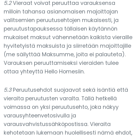
5.2
Vieraat voivat peruuttaa varauksensa
milloin tahansa asianomaisen majoittajan
valitsemien peruutusehtojen mukaisesti, ja
peruutustapauksessa tällaisen käytännön
mukaiset maksut vähennetään kaikista vieraille
hyvitetyistä maksuista ja siirretään majoittajille
(me säilyttää Maksumme, joita ei palauteta).
Varauksen peruuttamiseksi vieraiden tulee
ottaa yhteyttä Hello Homesiin.
5.3
Peruutusehdot suojaavat sekä isäntiä että
vieraita peruutusten varalta. Tällä hetkellä
voimassa on yksi peruutusehto, joka näkyy
varausyhteenvetosivulla ja
varausvahvistussähköpostissa. Vieraita
kehotetaan lukemaan huolellisesti nämä ehdot,