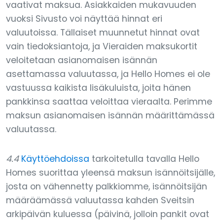
vaativat maksua. Asiakkaiden mukavuuden
vuoksi Sivusto voi näyttää hinnat eri
valuutoissa. Tällaiset muunnetut hinnat ovat
vain tiedoksiantoja, ja Vieraiden maksukortit
veloitetaan asianomaisen isännän
asettamassa valuutassa, ja Hello Homes ei ole
vastuussa kaikista lisäkuluista, joita hänen
pankkinsa saattaa veloittaa vieraalta. Perimme
maksun asianomaisen isännän määrittämässä
valuutassa.
4.4
Käyttöehdoissa
tarkoitetulla tavalla Hello
Homes suorittaa yleensä maksun isännöitsijälle,
josta on vähennetty palkkiomme, isännöitsijän
määräämässä valuutassa kahden Sveitsin
arkipäivän kuluessa (päivinä, jolloin pankit ovat