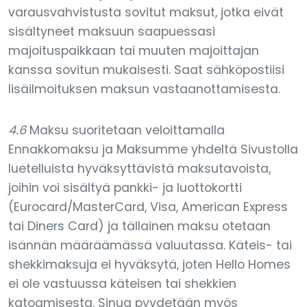
varausvahvistusta sovitut maksut, jotka eivät
sisältyneet maksuun saapuessasi
majoituspaikkaan tai muuten majoittajan
kanssa sovitun mukaisesti. Saat sähköpostiisi
lisäilmoituksen maksun vastaanottamisesta.
4.6
Maksu suoritetaan veloittamalla
Ennakkomaksu ja Maksumme yhdeltä Sivustolla
luetelluista hyväksyttävistä maksutavoista,
joihin voi sisältyä pankki- ja luottokortti
(Eurocard/MasterCard, Visa, American Express
tai Diners Card) ja tällainen maksu otetaan
isännän määräämässä valuutassa. Käteis- tai
shekkimaksuja ei hyväksytä, joten Hello Homes
ei ole vastuussa käteisen tai shekkien
katoamisesta. Sinua pyydetään myös