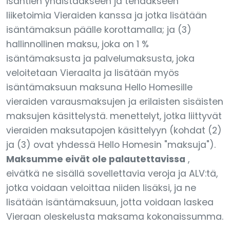
isäntien yhdistääkseen ja tehdäkseen
liiketoimia Vieraiden kanssa ja jotka lisätään
isäntämaksun päälle korottamalla; ja (3)
hallinnollinen maksu, joka on 1 %
isäntämaksusta ja palvelumaksusta, joka
veloitetaan Vieraalta ja lisätään myös
isäntämaksuun maksuna Hello Homesille
vieraiden varausmaksujen ja erilaisten sisäisten
maksujen käsittelystä. menettelyt, jotka liittyvät
vieraiden maksutapojen käsittelyyn (kohdat (2)
ja (3) ovat yhdessä Hello Homesin "maksuja").
Maksumme eivät ole palautettavissa
,
eivätkä ne sisällä sovellettavia veroja ja ALV:tä,
jotka voidaan veloittaa niiden lisäksi, ja ne
lisätään isäntämaksuun, jotta voidaan laskea
Vieraan oleskelusta maksama kokonaissumma.