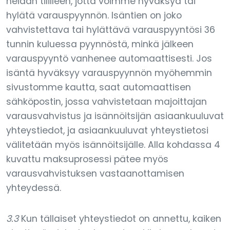
heidän tililleen, jotta voimme hyväksyä tai
hylätä varauspyynnön. Isäntien on joko
vahvistettava tai hylättävä varauspyyntösi 36
tunnin kuluessa pyynnöstä, minkä jälkeen
varauspyyntö vanhenee automaattisesti. Jos
isäntä hyväksyy varauspyynnön myöhemmin
sivustomme kautta, saat automaattisen
sähköpostin, jossa vahvistetaan majoittajan
varausvahvistus ja isännöitsijän asiaankuuluvat
yhteystiedot, ja asiaankuuluvat yhteystietosi
välitetään myös isännöitsijälle. Alla kohdassa 4
kuvattu maksuprosessi pätee myös
varausvahvistuksen vastaanottamisen
yhteydessä.
3.3
Kun tällaiset yhteystiedot on annettu, kaiken