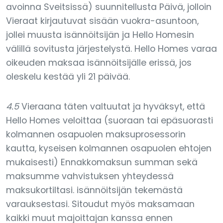
avoinna Sveitsissä) suunnitellusta Päivä, jolloin
Vieraat kirjautuvat sisään vuokra-asuntoon,
jollei muusta isännöitsijän ja Hello Homesin
välillä sovitusta järjestelystä. Hello Homes varaa
oikeuden maksaa isännöitsijälle erissä, jos
oleskelu kestää yli 21 päivää.
4.5
Vieraana täten valtuutat ja hyväksyt, että
Hello Homes veloittaa (suoraan tai epäsuorasti
kolmannen osapuolen maksuprosessorin
kautta, kyseisen kolmannen osapuolen ehtojen
mukaisesti) Ennakkomaksun summan sekä
maksumme vahvistuksen yhteydessä
maksukortiltasi. isännöitsijän tekemästä
varauksestasi. Sitoudut myös maksamaan
kaikki muut majoittajan kanssa ennen