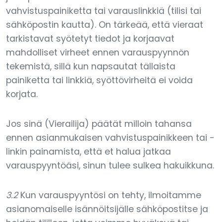
vahvistuspainiketta tai varauslinkkiä (tilisi tai
sähköpostin kautta). On tärkeää, että vieraat
tarkistavat syötetyt tiedot ja korjaavat
mahdolliset virheet ennen varauspyynnön
tekemistä, sillä kun napsautat tällaista
painiketta tai linkkiä, syöttövirheitä ei voida
korjata.
Jos sinä (Vierailija) päätät milloin tahansa
ennen asianmukaisen vahvistuspainikkeen tai -
linkin painamista, että et halua jatkaa
varauspyyntöäsi, sinun tulee sulkea hakuikkuna.
3.2
Kun varauspyyntösi on tehty, ilmoitamme
asianomaiselle isännöitsijälle sähköpostitse ja