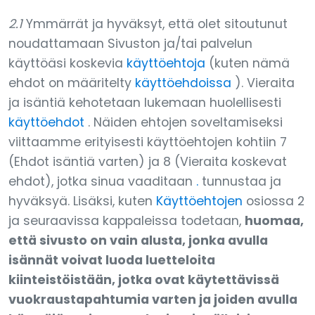
2.1
Ymmärrät ja hyväksyt, että olet sitoutunut
noudattamaan Sivuston ja/tai palvelun
käyttöäsi koskevia
käyttöehtoja
(kuten nämä
ehdot on määritelty
käyttöehdoissa
). Vieraita
ja isäntiä kehotetaan lukemaan huolellisesti
käyttöehdot
. Näiden ehtojen soveltamiseksi
viittaamme erityisesti käyttöehtojen kohtiin 7
(Ehdot isäntiä varten) ja 8 (Vieraita koskevat
ehdot), jotka sinua vaaditaan
.
tunnustaa ja
hyväksyä. Lisäksi, kuten
Käyttöehtojen
osiossa 2
ja seuraavissa kappaleissa todetaan,
huomaa,
että sivusto on vain alusta, jonka avulla
isännät voivat luoda luetteloita
kiinteistöistään, jotka ovat käytettävissä
vuokraustapahtumia varten ja joiden avulla