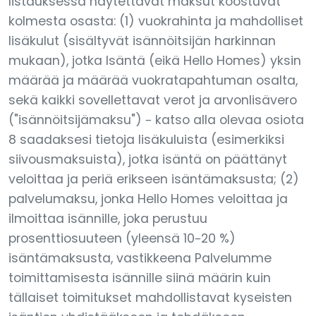
listauksessa näytettävät maksut koostuvat
kolmesta osasta: (1) vuokrahinta ja mahdolliset
lisäkulut (sisältyvät isännöitsijän harkinnan
mukaan), jotka Isäntä (eikä Hello Homes) yksin
määrää ja määrää vuokratapahtuman osalta,
sekä kaikki sovellettavat verot ja arvonlisävero
("isännöitsijämaksu") – katso alla olevaa osiota
8 saadaksesi tietoja lisäkuluista (esimerkiksi
siivousmaksuista), jotka isäntä on päättänyt
veloittaa ja periä erikseen isäntämaksusta; (2)
palvelumaksu, jonka Hello Homes veloittaa ja
ilmoittaa isännille, joka perustuu
prosenttiosuuteen (yleensä 10–20 %)
isäntämaksusta, vastikkeena Palvelumme
toimittamisesta isännille siinä määrin kuin
tällaiset toimitukset mahdollistavat kyseisten