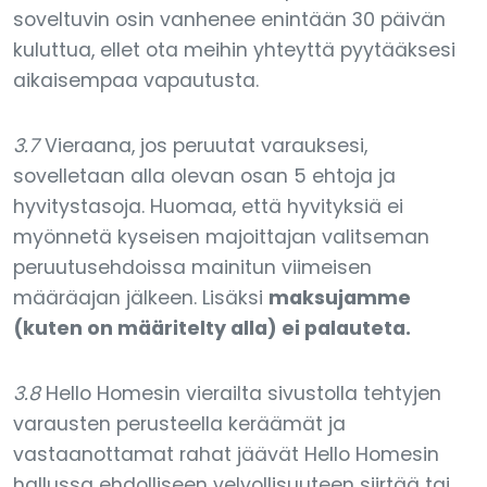
soveltuvin osin vanhenee enintään 30 päivän
kuluttua, ellet ota meihin yhteyttä pyytääksesi
aikaisempaa vapautusta.
3.7
Vieraana, jos peruutat varauksesi,
sovelletaan alla olevan osan 5 ehtoja ja
hyvitystasoja. Huomaa, että hyvityksiä ei
myönnetä kyseisen majoittajan valitseman
peruutusehdoissa mainitun viimeisen
määräajan jälkeen. Lisäksi
maksujamme
(kuten on määritelty alla) ei palauteta.
3.8
Hello Homesin vierailta sivustolla tehtyjen
varausten perusteella keräämät ja
vastaanottamat rahat jäävät Hello Homesin
hallussa ehdolliseen velvollisuuteen siirtää tai