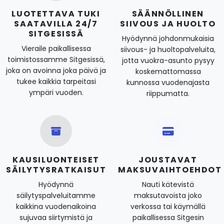
LUOTETTAVA TUKI
SÄÄNNÖLLINEN
SAATAVILLA 24/7
SIIVOUS JA HUOLTO
SITGESISSÄ
Hyödynnä johdonmukaisia
Vieraile paikallisessa
siivous- ja huoltopalveluita,
toimistossamme Sitgesissä,
jotta vuokra-asunto pysyy
joka on avoinna joka päivä ja
koskemattomassa
tukee kaikkia tarpeitasi
kunnossa vuodenajasta
ympäri vuoden.
riippumatta.
KAUSILUONTEISET
JOUSTAVAT
SÄILYTYSRATKAISUT
MAKSUVAIHTOEHDOT
Hyödynnä
Nauti kätevistä
säilytyspalveluitamme
maksutavoista joko
kaikkina vuodenaikoina
verkossa tai käymällä
sujuvaa siirtymistä ja
paikallisessa Sitgesin