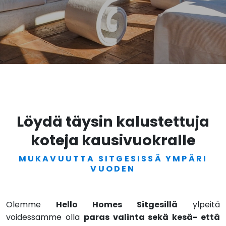
Löydä täysin kalustettuja
koteja kausivuokralle
MUKAVUUTTA SITGESISSÄ YMPÄRI
VUODEN
Olemme
Hello Homes Sitgesillä
ylpeitä
voidessamme olla
paras valinta sekä kesä- että