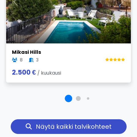
Previous
Next
Mikasi Hills
8
3
2.500 €
/ kuukausi
Näytä kaikki talvikohteet