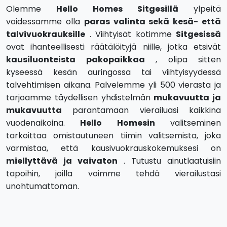
Olemme
Hello Homes Sitgesillä
ylpeitä
voidessamme olla
paras valinta sekä kesä- että
talvivuokrauksille
. Viihtyisät kotimme
Sitgesissä
ovat ihanteellisesti räätälöityjä niille, jotka etsivät
kausiluonteista pakopaikkaa
, olipa sitten
kyseessä kesän auringossa tai viihtyisyydessä
talvehtimisen aikana. Palvelemme yli 500 vierasta ja
tarjoamme täydellisen yhdistelmän
mukavuutta ja
mukavuutta
parantamaan vierailuasi kaikkina
vuodenaikoina.
Hello Homesin
valitseminen
tarkoittaa omistautuneen tiimin valitsemista, joka
varmistaa, että kausivuokrauskokemuksesi on
miellyttävä ja vaivaton
. Tutustu ainutlaatuisiin
tapoihin, joilla voimme tehdä vierailustasi
unohtumattoman.