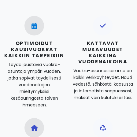
OPTIMOIDUT
KATTAVAT
KAUSIVUOKRAT
MUKAVUUDET
KAIKKIIN TARPEISIIN
KAIKKINA
VUODENAIKOINA
Löydä joustavia vuokra-
Vuokra-asunnossamme on
asuntoja ympäri vuoden,
kaikki verkkoyhteydet. Nauti
jotka sopivat täydellisesti
vedestä, sähköstä, kaasusta
vuodenaikojen
ja internetistä saapuessasi,
mieltymyksiisi
maksat vain kulutuksestasi.
kesäauringosta talven
ihmeeseen.