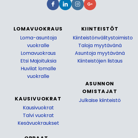
LOMAVUOKRAUS
KIINTEISTÖT
Loma-asuntoja
Kiinteistönvälitystoimisto
vuokralle
Taloja myytävänä
Lomavuokraus
Asuntoja myytävänä
Etsi Majoituksia
Kiinteistöjen listaus
Huvilat lomalle
_
vuokralle
ASUNNON
OMISTAJAT
KAUSIVUOKRAT
Julkaise kiinteistö
Kausivuokrat
_
Talvi vuokrat
Kesävuokraukset