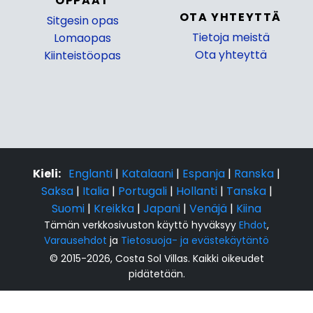
OPPAAT
OTA YHTEYTTÄ
Sitgesin opas
Tietoja meistä
Lomaopas
Ota yhteyttä
Kiinteistöopas
Kieli:
Englanti
|
Katalaani
|
Espanja
|
Ranska
|
Saksa
|
Italia
|
Portugali
|
Hollanti
|
Tanska
|
Suomi
|
Kreikka
|
Japani
|
Venäjä
|
Kiina
Tämän verkkosivuston käyttö hyväksyy
Ehdot
,
Varausehdot
ja
Tietosuoja- ja evästekäytäntö
© 2015-2026, Costa Sol Villas. Kaikki oikeudet
pidätetään.