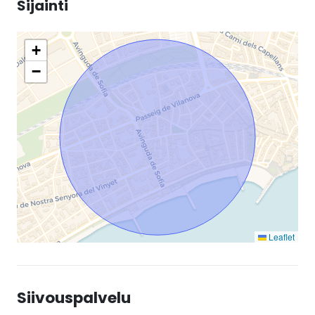
Sijainti
+
−
Leaflet
Siivouspalvelu