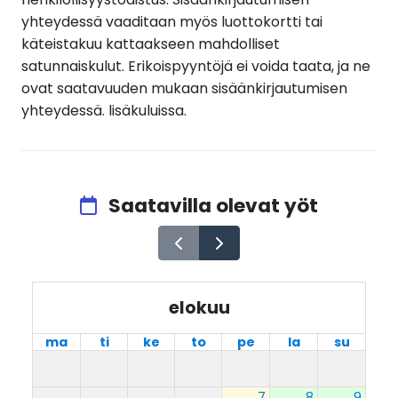
yhteydessä vaaditaan myös luottokortti tai
käteistakuu kattaakseen mahdolliset
satunnaiskulut. Erikoispyyntöjä ei voida taata, ja ne
ovat saatavuuden mukaan sisäänkirjautumisen
yhteydessä. lisäkuluissa.
Saatavilla olevat yöt
elokuu
ma
ti
ke
to
pe
la
su
7
8
9