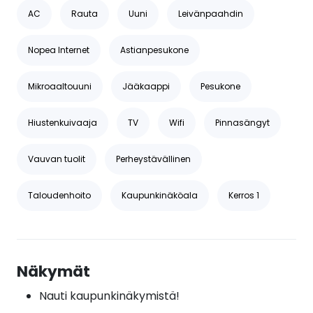
AC
Rauta
Uuni
Leivänpaahdin
Nopea Internet
Astianpesukone
Mikroaaltouuni
Jääkaappi
Pesukone
Hiustenkuivaaja
TV
Wifi
Pinnasängyt
Vauvan tuolit
Perheystävällinen
Taloudenhoito
Kaupunkinäköala
Kerros 1
Näkymät
Nauti kaupunkinäkymistä!