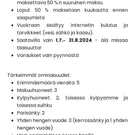
maksettava 50 %:n suuruinen maksu.
Loput 50 % maksetaan kuukautta ennen
saapumista
Vuokraan sisältyy internetin kulutus ja
tarvikkeet (vesi, sähkö ja kaasu).
Saatavilla vain
1.7.–
31.8.2024
- älä missaa
tilaisuutta!
Varaukset vain pyynnöstä
Tärkeimmät ominaisuudet:
Enimmäismäärä vieraita: 5
Makuuhuoneet: 3
Kylpyhuoneet: 2, toisessa kylpyamme ja
toisessa suihku
Parisänky: 2
Yhden hengen vuode: 3 (kerrossänky ja 1 yhden
hengen vuode)