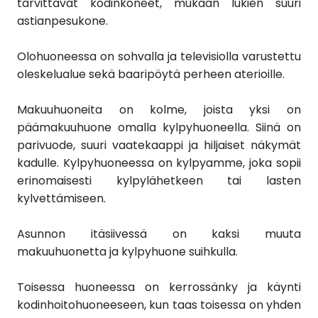
tarvittavat kodinkoneet, mukaan lukien suuri
astianpesukone.
Olohuoneessa on sohvalla ja televisiolla varustettu
oleskelualue sekä baaripöytä perheen aterioille.
Makuuhuoneita on kolme, joista yksi on
päämakuuhuone omalla kylpyhuoneella. Siinä on
parivuode, suuri vaatekaappi ja hiljaiset näkymät
kadulle. Kylpyhuoneessa on kylpyamme, joka sopii
erinomaisesti kylpylähetkeen tai lasten
kylvettämiseen.
Asunnon itäsiivessä on kaksi muuta
makuuhuonetta ja kylpyhuone suihkulla.
Toisessa huoneessa on kerrossänky ja käynti
kodinhoitohuoneeseen, kun taas toisessa on yhden