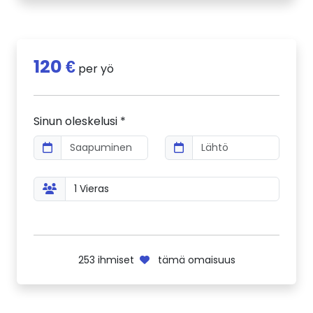
120 €
per yö
Sinun oleskelusi *
253
ihmiset
tämä omaisuus