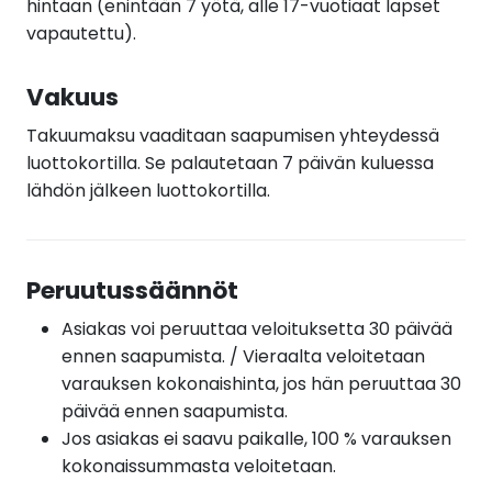
hintaan (enintään 7 yötä, alle 17-vuotiaat lapset
vapautettu).
Vakuus
Takuumaksu vaaditaan saapumisen yhteydessä
luottokortilla. Se palautetaan 7 päivän kuluessa
lähdön jälkeen luottokortilla.
Peruutussäännöt
Asiakas voi peruuttaa veloituksetta 30 päivää
ennen saapumista. / Vieraalta veloitetaan
varauksen kokonaishinta, jos hän peruuttaa 30
päivää ennen saapumista.
Jos asiakas ei saavu paikalle, 100 % varauksen
kokonaissummasta veloitetaan.