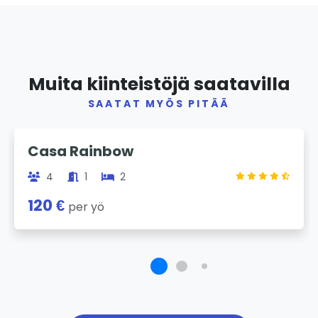
Muita kiinteistöjä saatavilla
SAATAT MYÖS PITÄÄ
Previous
Next
Casa Rainbow
4
1
2
120 €
per yö