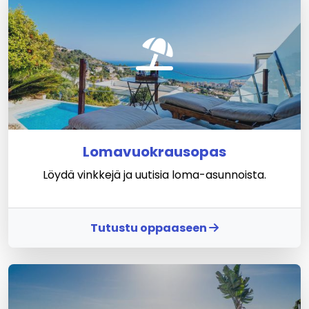
Lomavuokrausopas
Löydä vinkkejä ja uutisia loma-asunnoista.
Tutustu oppaaseen