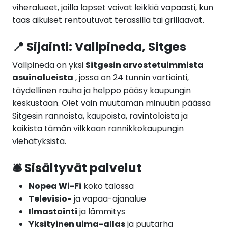
viheralueet, joilla lapset voivat leikkiä vapaasti, kun
taas aikuiset rentoutuvat terassilla tai grillaavat.
📍 Sijainti: Vallpineda, Sitges
Vallpineda on yksi
Sitgesin arvostetuimmista
asuinalueista
, jossa on 24 tunnin vartiointi,
täydellinen rauha ja helppo pääsy kaupungin
keskustaan. Olet vain muutaman minuutin päässä
Sitgesin rannoista, kaupoista, ravintoloista ja
kaikista tämän vilkkaan rannikkokaupungin
viehätyksistä.
🛎️ Sisältyvät palvelut
Nopea Wi-Fi
koko talossa
Televisio-
ja vapaa-ajanalue
Ilmastointi
ja lämmitys
Yksityinen uima-allas
ja puutarha