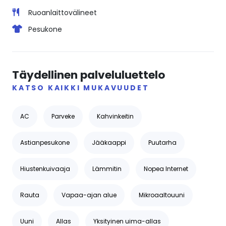
Ruoanlaittovälineet
Pesukone
Täydellinen palveluluettelo
KATSO KAIKKI MUKAVUUDET
AC
Parveke
Kahvinkeitin
Astianpesukone
Jääkaappi
Puutarha
Hiustenkuivaaja
Lämmitin
Nopea Internet
Rauta
Vapaa-ajan alue
Mikroaaltouuni
Uuni
Allas
Yksityinen uima-allas