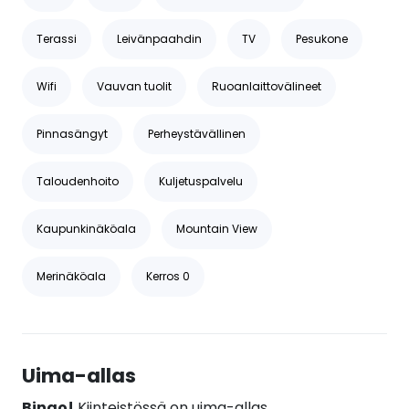
Terassi
Leivänpaahdin
TV
Pesukone
Wifi
Vauvan tuolit
Ruoanlaittovälineet
Pinnasängyt
Perheystävällinen
Taloudenhoito
Kuljetuspalvelu
Kaupunkinäköala
Mountain View
Merinäköala
Kerros 0
Uima-allas
Bingo!
Kiinteistössä on uima-allas