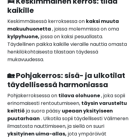
🛌 Keskimmäinen kerros: tilaa
kaikille
Keskimmäisessä kerroksessa on
kaksi muuta
makuuhuonetta
, joissa molemmissa on oma
kylpyhuone,
jossa on kaksi pesuallasta.
Täydellinen paikka kaikille vieraille nauttia omasta
henkilökohtaisesta tilastaan täydessä
mukavuudessa.
🏡 Pohjakerros: sisä- ja ulkotilat
täydellisessä harmoniassa
Pohjakerroksessa on
tilava olohuone
, joka sopii
erinomaisesti rentoutumiseen,
täysin varusteltu
keittiö
ja suora pääsy
upeaan yksityiseen
puutarhaan
. Ulkotila sopii täydellisesti Välimeren
ilmastosta nauttimiseen, ja siellä on suuri
yksityinen uima-allas,
jota ympäröivät