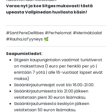
Varaa nyt ja koe Sitges mukavasti tästä
upeasta Vallpinedan huvilasta käsin!
#SantPereDeRibes #Perhelomat #Merinäköalat
#RauhaJaTyyneys 🌿
Saapumistiedot:
Sitgesin kaupungintalon vaatimat turistiverot
on maksettava (1 euro per henkilö per yö |
enintään 7 yötä | alle 16-vuotiaat lapset eivät
maksa)
Sisäänkirjautumisajat ovat klo 16.00–21.00.
Sisäänkirjautumisesta klo 21.00 jälkeen
veloitetaan pieni 30 euron lisämaksu.
Sisäänkirjautumisesta
keskiyön
jälkeen
veloitetaan 50 euron lisämaksu.