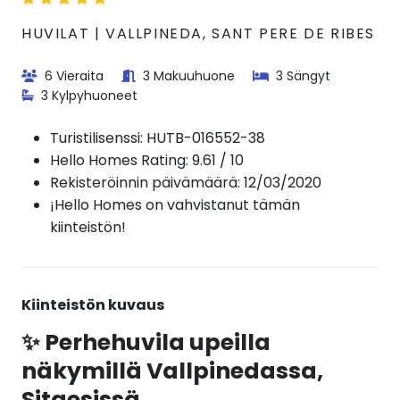
HUVILAT | VALLPINEDA, SANT PERE DE RIBES
6 Vieraita
3 Makuuhuone
3 Sängyt
3 Kylpyhuoneet
Turistilisenssi:
HUTB-016552-38
Hello Homes Rating: 9.61 / 10
Rekisteröinnin päivämäärä: 12/03/2020
¡Hello Homes on vahvistanut tämän
kiinteistön!
Kiinteistön kuvaus
✨ Perhehuvila upeilla
näkymillä Vallpinedassa,
Sitgesissä