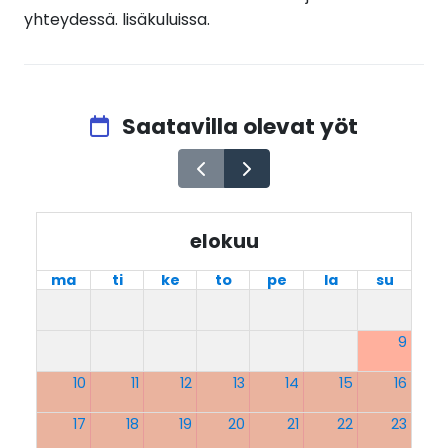
yhteydessä. lisäkuluissa.
Saatavilla olevat yöt
elokuu
ma
ti
ke
to
pe
la
su
9
10
11
12
13
14
15
16
17
18
19
20
21
22
23