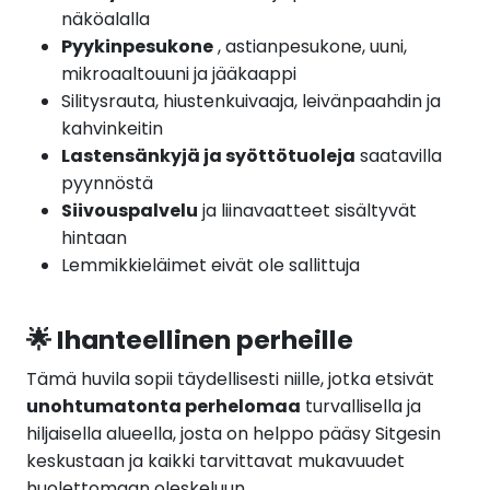
näköalalla
Pyykinpesukone
, astianpesukone, uuni,
mikroaaltouuni ja jääkaappi
Silitysrauta, hiustenkuivaaja, leivänpaahdin ja
kahvinkeitin
Lastensänkyjä ja syöttötuoleja
saatavilla
pyynnöstä
Siivouspalvelu
ja liinavaatteet sisältyvät
hintaan
Lemmikkieläimet eivät ole sallittuja
🌟 Ihanteellinen perheille
Tämä huvila sopii täydellisesti niille, jotka etsivät
unohtumatonta perhelomaa
turvallisella ja
hiljaisella alueella, josta on helppo pääsy Sitgesin
keskustaan ja kaikki tarvittavat mukavuudet
huolettomaan oleskeluun.