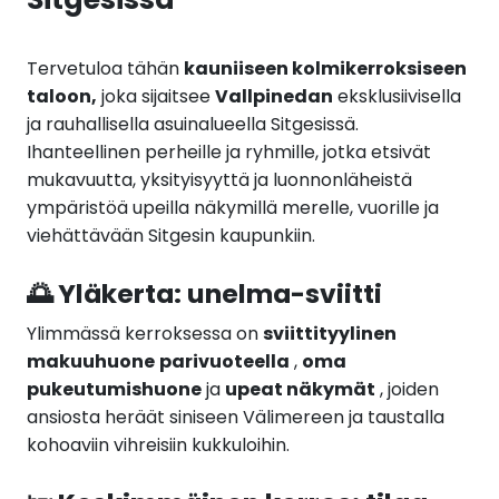
Tervetuloa tähän
kauniiseen kolmikerroksiseen
taloon,
joka sijaitsee
Vallpinedan
eksklusiivisella
ja rauhallisella asuinalueella Sitgesissä.
Ihanteellinen perheille ja ryhmille, jotka etsivät
mukavuutta, yksityisyyttä ja luonnonläheistä
ympäristöä upeilla näkymillä merelle, vuorille ja
viehättävään Sitgesin kaupunkiin.
🌅 Yläkerta: unelma-sviitti
Ylimmässä kerroksessa on
sviittityylinen
makuuhuone
parivuoteella
,
oma
pukeutumishuone
ja
upeat näkymät
, joiden
ansiosta heräät siniseen Välimereen ja taustalla
kohoaviin vihreisiin kukkuloihin.