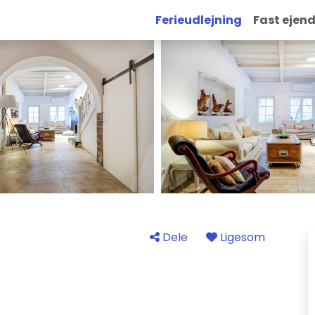
Ferieudlejning
Fast ejen
Dele
Ligesom