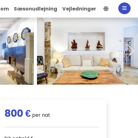
Vælg spro
dom
Sæsonudlejning
Vejledninger
800 €
per nat