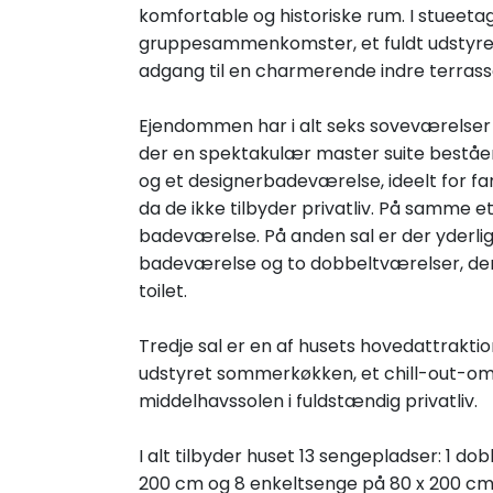
komfortable og historiske rum. I stueetagen
gruppesammenkomster, et fuldt udstyre
adgang til en charmerende indre terrasse, 
Ejendommen har i alt seks soveværelser f
der en spektakulær master suite best
og et designerbadeværelse, ideelt for fa
da de ikke tilbyder privatliv. På samme 
badeværelse. På anden sal er der yderli
badeværelse og to dobbeltværelser, der
toilet.
Tredje sal er en af husets hovedattraktio
udstyret sommerkøkken, et chill-out-om
middelhavssolen i fuldstændig privatliv.
I alt tilbyder huset 13 sengepladser: 1 d
200 cm og 8 enkeltsenge på 80 x 200 cm, 