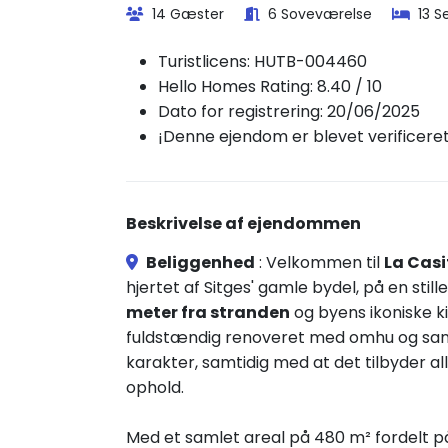
14 Gæster
6 Soveværelse
13 S
Turistlicens:
HUTB-004460
Hello Homes Rating: 8.40 / 10
Dato for registrering: 20/06/2025
¡Denne ejendom er blevet verificere
Beskrivelse af ejendommen
Beliggenhed
: Velkommen til
La Casi
hjertet af Sitges' gamle bydel, på en sti
meter fra stranden
og byens ikoniske ki
fuldstændig renoveret med omhu og sans 
karakter, samtidig med at det tilbyder 
ophold.
Med et samlet areal på 480 m² fordelt på