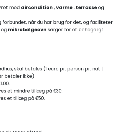
tyret med
aircondition
,
varme
,
terrasse
og
 forbundet, når du har brug for det, og faciliteter
og
mikrobølgeovn
sørger for et behageligt
dhus, skal betales (1 euro pr. person pr. nat |
r betaler ikke)
1.00.
ves et mindre tillæg på €30.
s et tillæg på €50.