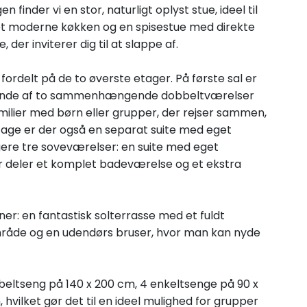
 finder vi en stor, naturligt oplyst stue, ideel til
t moderne køkken og en spisestue med direkte
der inviterer dig til at slappe af.
ordelt på de to øverste etager. På første sal er
ående af to sammenhængende dobbeltværelser
milier med børn eller grupper, der rejser sammen,
etage er der også en separat suite med eget
gere tre soveværelser: en suite med eget
 deler et komplet badeværelse og et ekstra
ner: en fantastisk solterrasse med et fuldt
råde og en udendørs bruser, hvor man kan nyde
obbeltseng på 140 x 200 cm, 4 enkeltsenge på 90 x
hvilket gør det til en ideel mulighed for grupper