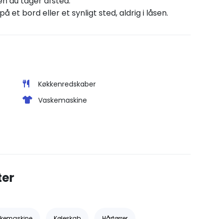
en du tager afsted.
 et bord eller et synligt sted, aldrig i låsen.
Køkkenredskaber
Vaskemaskine
ter
kemaskine
Køleskab
Hårtørrer