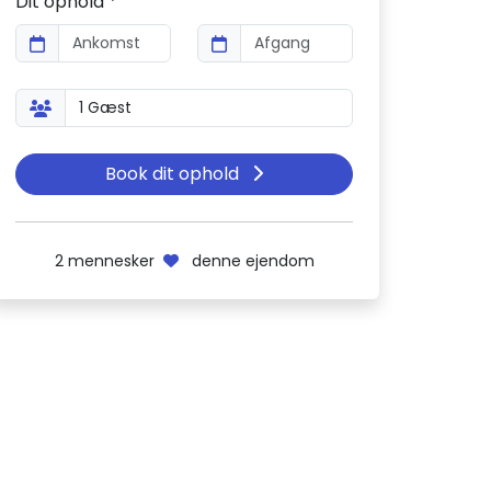
Dit ophold *
Book dit ophold
2
mennesker
denne ejendom