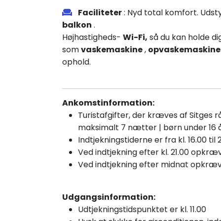
Faciliteter
: Nyd total komfort. Uds
balkon
.
Højhastigheds-
Wi-Fi,
så du kan holde dig
som
vaskemaskine
,
opvaskemaskine
ophold.
Ankomstinformation:
Turistafgifter, der kræves af Sitges rå
maksimalt 7 nætter | børn under 16 å
Indtjekningstiderne er fra kl. 16.00 til 2
Ved indtjekning efter kl. 21.00 opkræ
Ved
indtjekning efter
midnat opkræve
Udgangsinformation:
Udtjekningstidspunktet er kl. 11.00