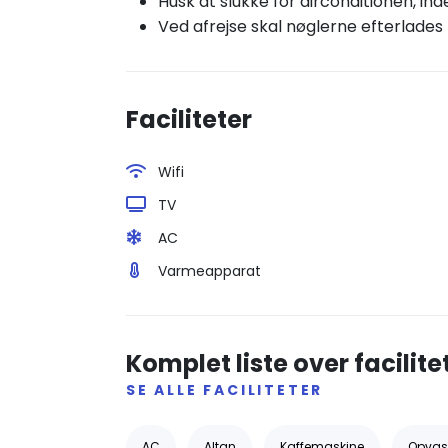
Husk at slukke for airconditionen, ind
Ved afrejse skal nøglerne efterlades på
Faciliteter
Wifi
TV
AC
Varmeapparat
Komplet liste over facilite
SE ALLE FACILITETER
AC
Altan
Kaffemaskine
Opvas