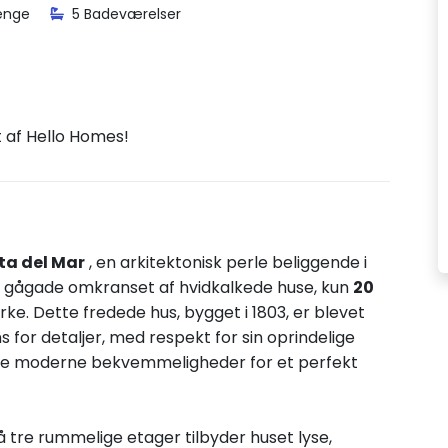
enge
5 Badeværelser
t af Hello Homes!
ta del Mar
, en arkitektonisk perle beliggende i
lle gågade omkranset af hvidkalkede huse, kun
20
rke. Dette fredede hus, bygget i 1803, er blevet
for detaljer, med respekt for sin oprindelige
alle moderne bekvemmeligheder for et perfekt
 tre rummelige etager tilbyder huset lyse,