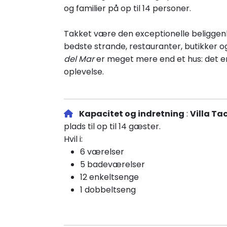
og familier på op til 14 personer.
Takket være den exceptionelle beliggenh
bedste strande, restauranter, butikker og
del Mar
er meget mere end et hus: det er 
oplevelse.
Kapacitet og indretning
:
Villa Ta
plads til op til 14 gæster.
Hvil i:
6 værelser
5 badeværelser
12 enkeltsenge
1 dobbeltseng