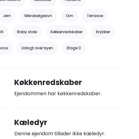
Jern
Mikrobølgeovn
Ovn
Terrasse
fi
Baby stole
Køkkenredskaber
Krybber
vice
Udsigt over byen
Etage 0
Køkkenredskaber
Ejendommen har køkkenredskaber.
Kæledyr
Denne ejendom tillader ikke kæledyr.