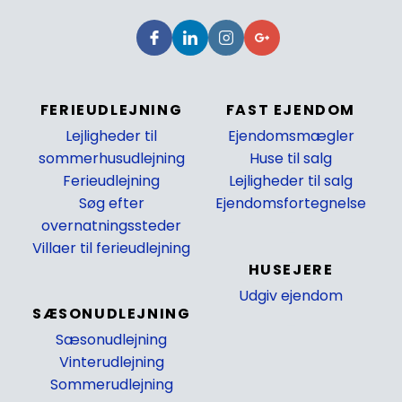
FERIEUDLEJNING
FAST EJENDOM
Lejligheder til
Ejendomsmægler
sommerhusudlejning
Huse til salg
Ferieudlejning
Lejligheder til salg
Søg efter
Ejendomsfortegnelse
overnatningssteder
_
Villaer til ferieudlejning
HUSEJERE
Udgiv ejendom
SÆSONUDLEJNING
_
Sæsonudlejning
Vinterudlejning
Sommerudlejning