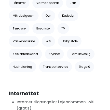
Hårtørrer
Varmeapparat
Jern
Mikrobølgeovn
Ovn
Kæledyr
Terrasse
Brødrister
TV
Vaskemaskine
Wifi
Baby stole
Køkkenredskaber
Krybber
Familievenlig
Husholdning
Transportservice
Etage 0
Internettet
Internet tilgængeligt i ejendommen: Wifi
(gratis)