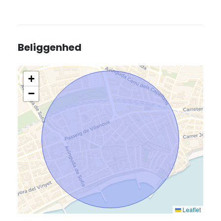
Beliggenhed
+
−
Leaflet