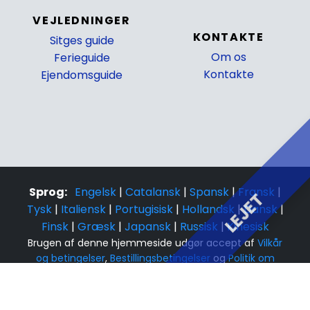
VEJLEDNINGER
KONTAKTE
Sitges guide
Om os
Ferieguide
Kontakte
Ejendomsguide
Sprog:
Engelsk
|
Catalansk
|
Spansk
|
Fransk
|
LEJET
Tysk
|
Italiensk
|
Portugisisk
|
Hollandsk
|
Dansk
|
Finsk
|
Græsk
|
Japansk
|
Russisk
|
Kinesisk
Brugen af denne hjemmeside udgør accept af
Vilkår
og betingelser
,
Bestillingsbetingelser
og
Politik om
beskyttelse af personlige oplysninger og cookies
© 2015-2026, Costa Sol Villas. Alle rettigheder
forbeholdes.