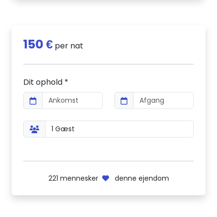
150 €
per nat
Dit ophold *
221
mennesker
denne ejendom