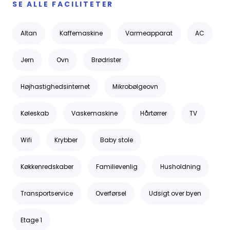
SE ALLE FACILITETER
Altan
Kaffemaskine
Varmeapparat
AC
Jern
Ovn
Brødrister
Højhastighedsinternet
Mikrobølgeovn
Køleskab
Vaskemaskine
Hårtørrer
TV
Wifi
Krybber
Baby stole
Køkkenredskaber
Familievenlig
Husholdning
Transportservice
Overførsel
Udsigt over byen
Etage 1