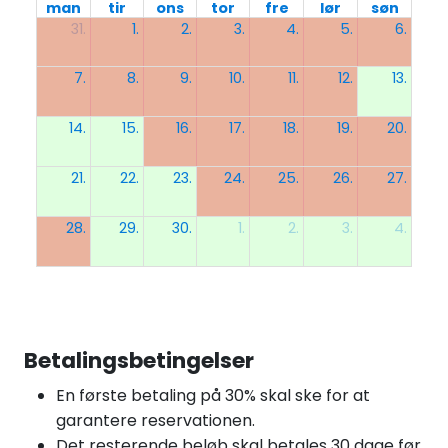
man
tir
ons
tor
fre
lør
søn
31.
1.
2.
3.
4.
5.
6.
7.
8.
9.
10.
11.
12.
13.
14.
15.
16.
17.
18.
19.
20.
21.
22.
23.
24.
25.
26.
27.
28.
29.
30.
1.
2.
3.
4.
Betalingsbetingelser
En første betaling på 30% skal ske for at
garantere reservationen.
Det resterende beløb skal betales 30 dage før