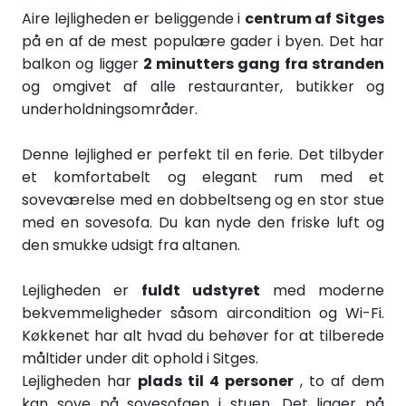
Aire lejligheden er beliggende i
centrum af Sitges
på en af de mest populære gader i byen. Det har
balkon og ligger
2 minutters gang fra stranden
og omgivet af alle restauranter, butikker og
underholdningsområder.
Denne lejlighed er perfekt til en ferie. Det tilbyder
et komfortabelt og elegant rum med et
soveværelse med en dobbeltseng og en stor stue
med en sovesofa. Du kan nyde den friske luft og
den smukke udsigt fra altanen.
Lejligheden er
fuldt udstyret
med moderne
bekvemmeligheder såsom aircondition og Wi-Fi.
Køkkenet har alt hvad du behøver for at tilberede
måltider under dit ophold i Sitges.
Lejligheden har
plads til 4 personer
, to af dem
kan sove på sovesofaen i stuen. Det ligger på