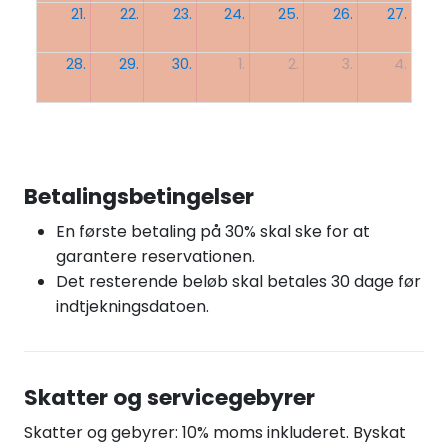
21.
22.
23.
24.
25.
26.
27.
28.
29.
30.
1.
2.
3.
4.
Betalingsbetingelser
En første betaling på 30% skal ske for at
garantere reservationen.
Det resterende beløb skal betales 30 dage før
indtjekningsdatoen.
Skatter og servicegebyrer
Skatter og gebyrer: 10% moms inkluderet. Byskat