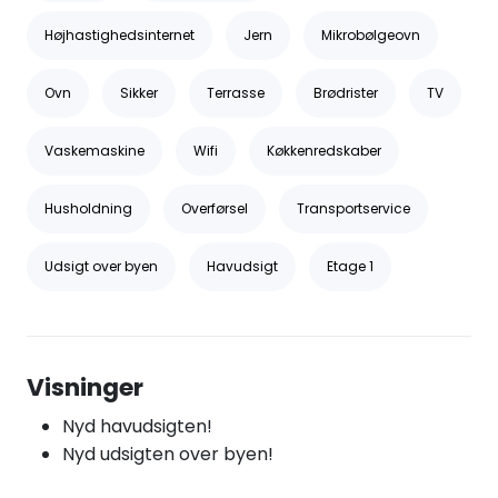
Højhastighedsinternet
Jern
Mikrobølgeovn
Ovn
Sikker
Terrasse
Brødrister
TV
Vaskemaskine
Wifi
Køkkenredskaber
Husholdning
Overførsel
Transportservice
Udsigt over byen
Havudsigt
Etage 1
Visninger
Nyd havudsigten!
Nyd udsigten over byen!