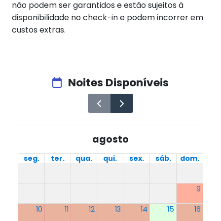
não podem ser garantidos e estão sujeitos à
disponibilidade no check-in e podem incorrer em
custos extras.
Noites Disponíveis
agosto
seg.
ter.
qua.
qui.
sex.
sáb.
dom.
9
10
11
12
13
14
15
16