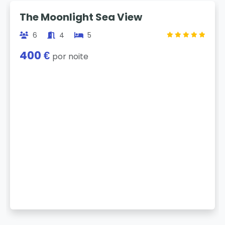
Previous
Next
The Moonlight Sea View
6
4
5
400 €
por noite