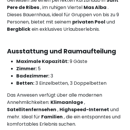
Genießen Sie einen perfekten Kurzurlaub in
Sant
Pere de Ribes
, im ruhigen Viertel
Mas Alba
.
Dieses Bauernhaus, ideal für Gruppen von bis zu 9
Personen, bietet mit seinem
privaten Pool
und
Bergblick
ein exklusives Urlaubserlebnis.
Ausstattung und Raumaufteilung
Maximale Kapazität:
9 Gäste
Zimmer:
5
Badezimmer:
3
Betten:
3 Einzelbetten, 3 Doppelbetten
Das Anwesen verfügt über alle modernen
Annehmlichkeiten:
Klimaanlage
,
Satellitenfernsehen
,
Highspeed-Internet
und
mehr. Ideal für
Familien
, die ein entspanntes und
komfortables Erlebnis suchen.