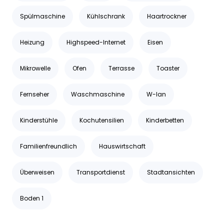
Spülmaschine
Kühlschrank
Haartrockner
Heizung
Highspeed-Internet
Eisen
Mikrowelle
Ofen
Terrasse
Toaster
Fernseher
Waschmaschine
W-lan
Kinderstühle
Kochutensilien
Kinderbetten
Familienfreundlich
Hauswirtschaft
Überweisen
Transportdienst
Stadtansichten
Boden 1