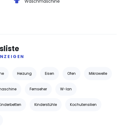
Waschmaschine
liste
NZEIGEN
ne
Heizung
Eisen
Ofen
Mikrowelle
maschine
Fernseher
W-lan
Kinderbetten
Kinderstühle
Kochutensilien