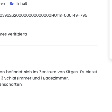
ten
1 Inhalt
039626200000000000000HUTB-006149-795
s verifiziert!
n befindet sich im Zentrum von Sitges. Es bietet
uf 3 Schlafzimmer und 1 Badezimmer.
genschaften: