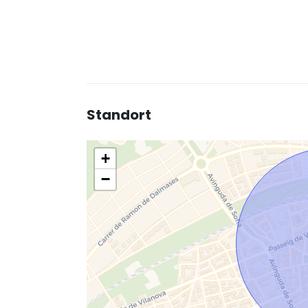
Standort
+
−