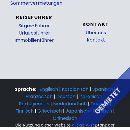
Sommervermietungen
REISEFUHRER
KONTAKT
Sitges-Führer
Über uns
Urlaubsführer
Kontakt
Immobilienführer
GEMIETET
Sprache:
Englisch
|
Katalanisch
|
Spanisch
|
Französisch
|
Deutsch
|
Italienisch
|
Portugiesisch
|
Niederländisch
|
Dänisch
|
Finnisch
|
Griechisch
|
Japanisch
|
Russisch
|
Chinesisch
Die Nutzung dieser Website gilt als Akzeptanz der