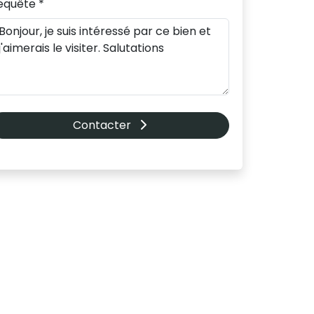
equête *
Contacter