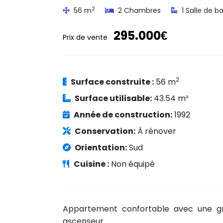
2
56 m
2 Chambres
1 Salle de ba
295.000€
Prix de vente
2
Surface construite :
56 m
Surface utilisable:
43.54 m²
Année de construction:
1992
Conservation:
À rénover
Orientation:
Sud
Cuisine :
Non équipé
Appartement confortable avec une g
ascenseur