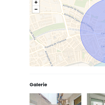
+
−
Galerie