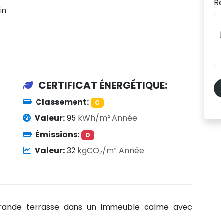
R
in
CERTIFICAT ÉNERGÉTIQUE:
Classement:
C
Valeur:
95
kWh/m² Année
Émissions:
D
Valeur:
32
kgCO₂/m² Année
rande terrasse dans un immeuble calme avec