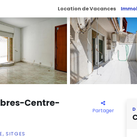
Location de Vacances
Immob
bres-Centre-
D
Partager
C
, SITGES