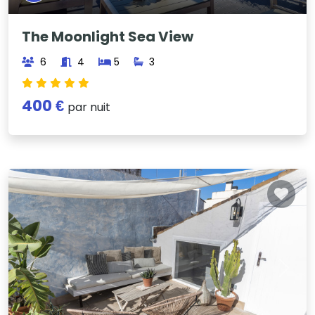
The Moonlight Sea View
6
4
5
3
400 €
par nuit
Previous
Next