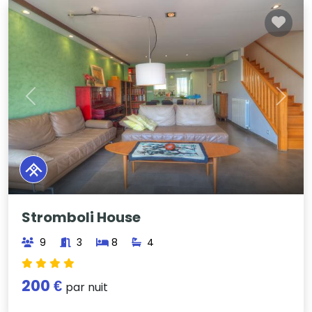
Previous
Next
Stromboli House
9
3
8
4
200 €
par nuit