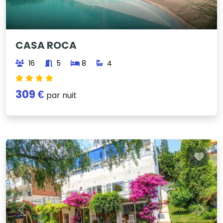
CASA ROCA
16
5
8
4
309 €
par nuit
Previous
Next