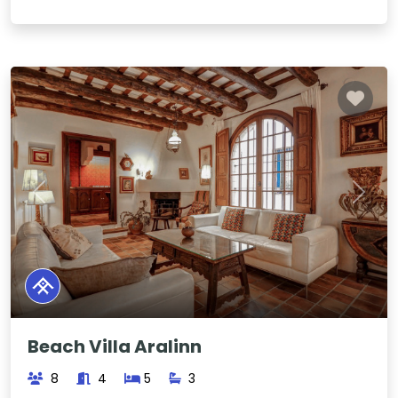
Previous
Next
Beach Villa Aralinn
8
4
5
3