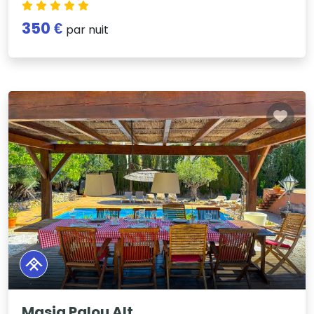
350 €
par nuit
Previous
Next
Masia Palou Alt