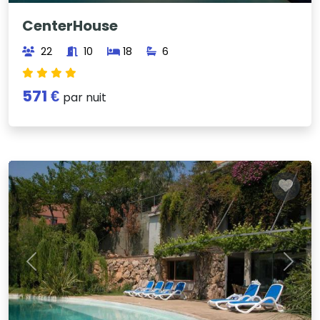
CenterHouse
22
10
18
6
571 €
par nuit
Previous
Next