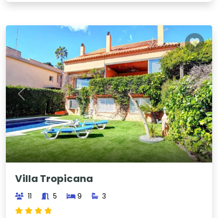
Previous
Next
Villa Tropicana
11
5
9
3