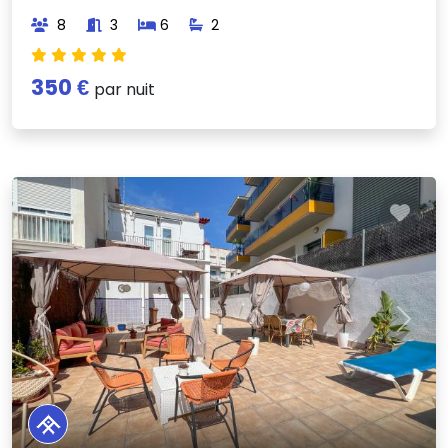
8
3
6
2
350 €
par nuit
Previous
Next