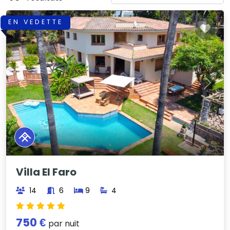
EN VEDETTE
Previous
Next
Villa El Faro
14
6
9
4
750 €
par nuit