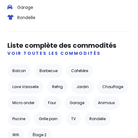
Garage
Rondelle
Liste complète des commodités
VOIR TOUTES LES COMMODITÉS
Balcon
Barbecue
Cafetière
Lave Vaisselle
Refrig
Jardin
Chauffage
Micro onder
Four
Garage
Animaux
Piscine
Grille pain
TV
Rondelle
Wifi
Étage 2