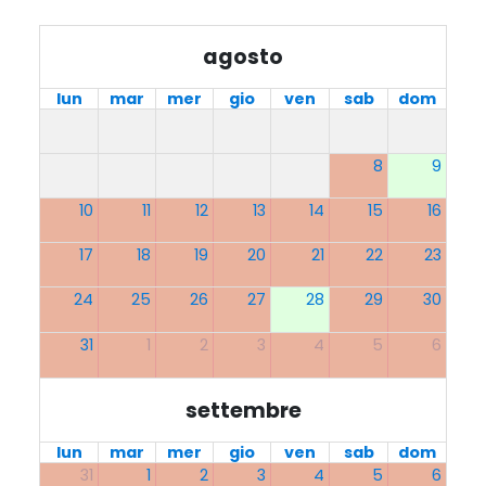
agosto
lun
mar
mer
gio
ven
sab
dom
8
9
10
11
12
13
14
15
16
17
18
19
20
21
22
23
24
25
26
27
28
29
30
31
1
2
3
4
5
6
settembre
lun
mar
mer
gio
ven
sab
dom
31
1
2
3
4
5
6