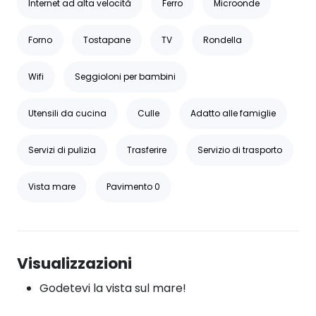
Internet ad alta velocità
Ferro
Microonde
Forno
Tostapane
TV
Rondella
Wifi
Seggioloni per bambini
Utensili da cucina
Culle
Adatto alle famiglie
Servizi di pulizia
Trasferire
Servizio di trasporto
Vista mare
Pavimento 0
Visualizzazioni
Godetevi la vista sul mare!