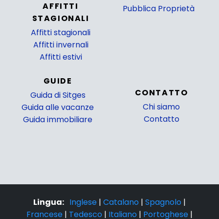
AFFITTI
Pubblica Proprietà
STAGIONALI
_
Affitti stagionali
Affitti invernali
Affitti estivi
GUIDE
CONTATTO
Guida di Sitges
Chi siamo
Guida alle vacanze
Contatto
Guida immobiliare
Lingua:
Inglese
|
Catalano
|
Spagnolo
|
Francese
|
Tedesco
|
Italiano
|
Portoghese
|