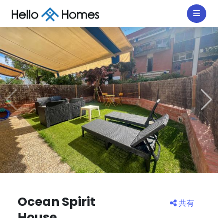
Ocean Spirit
共有
House