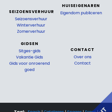
HUISEIGENAREN
SEIZOENSVERHUUR
Eigendom publiceren
Seizoensverhuur
_
Winterverhuur
Zomerverhuur
GIDSEN
CONTACT
Sitges-gids
Over ons
Vakantie Gids
Contact
Gids voor onroerend
goed
Taal:
Engels
|
Catalaans
|
Spaans
|
Frans
|