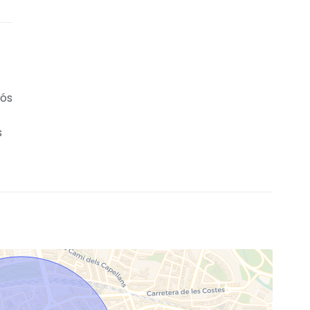
pós
s