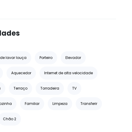
dades
de lavar louça
Porteiro
Elevador
Aquecedor
Internet de alta velocidade
a
Terraço
Torradeira
TV
cozinha
Familiar
Limpeza
Transferir
Chão 2