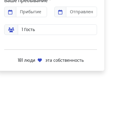
Ваше пребывание *
181
люди
эта собственность