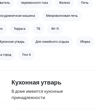
ватель
переменного тока
Железо
Печь
Посудомоечная машина
Микроволновая печь
ен
Терраса
ТВ
Wi-Fi
Кухонная утварь
Для семейного отдыха
Уборка
на город
Пол 4
Кухонная утварь
В доме имеются кухонные
принадлежности.