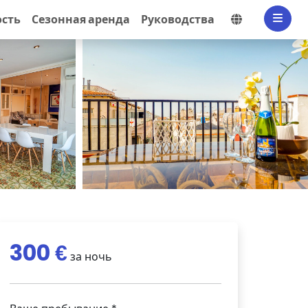
Выбрать я
сть
Сезонная аренда
Руководства
300 €
за ночь