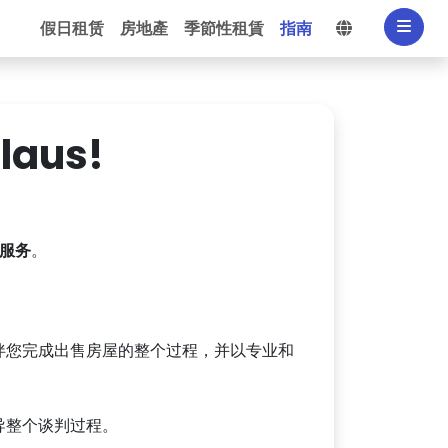
选择语言
假日租赁
房地產
季節性租賃
指南
laus!
服务
。
伴您完成出售房屋的整个过程，并以专业和
导整个谈判过程。