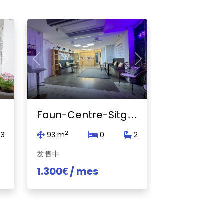
Previous
2
83 m
Next
Previous
Next
发售中
1.430€ / m
s
Faun-Centre-Sitges
2
3
93 m
0
2
发售中
1.300€ / mes