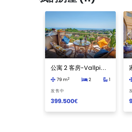
Previous
Next
P
公寓 2 客房-Vallpineda-Sant Pere de Ribes
2
79 m
2
1
发售中
399.500€