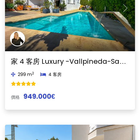
Previous
Next
家 4 客房 Luxury -Vallpineda-Sant Pere de Ribes
2
299 m
4 客房
949.000€
價格