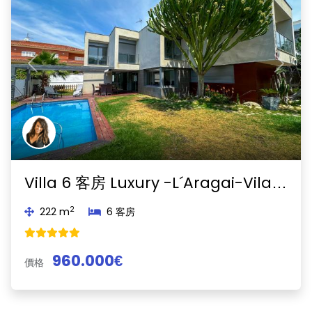
Previous
Next
Villa 6 客房 Luxury -L´Aragai-Vilanova i la Geltrú
2
222 m
6 客房
960.000€
價格