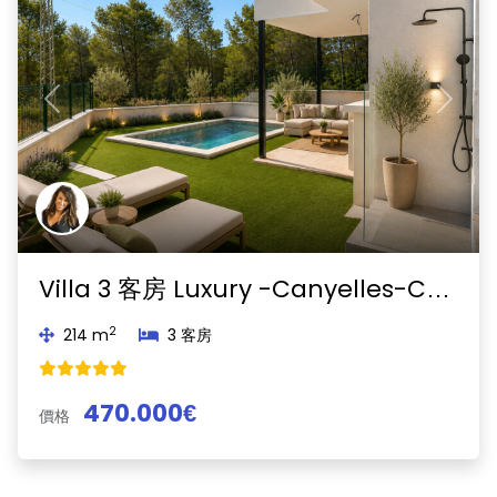
Previous
Next
Villa 3 客房 Luxury -Canyelles-Canyelles
2
214 m
3 客房
470.000€
價格