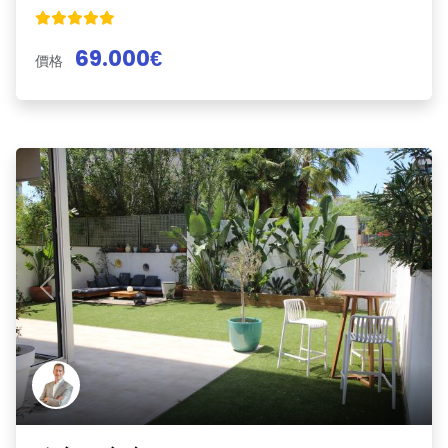
69.000€
價格
Previous
Next