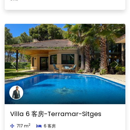
Previous
Next
Villa 6 客房-Terramar-Sitges
2
717 m
6 客房