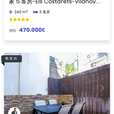
家 5 客房-Els Costarets-Vilanova i la Geltrú
2
240 m
5 客房
470.000€
價格
獨家的
Previous
Next