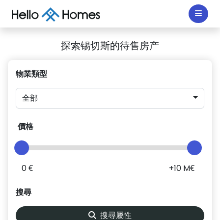
探索锡切斯的待售房产
物業類型
全部
價格
0 €
+10 M€
搜尋
搜尋屬性