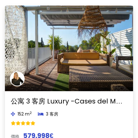
Previous
Next
公寓 3 客房 Luxury -Cases del Mar - Blaumar-Sant Pere de Ribes
2
152 m
3 客房
579.998€
價格