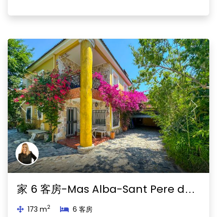
Previous
Next
家 6 客房-Mas Alba-Sant Pere de Ribes
2
173 m
6 客房