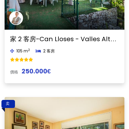
家 2 客房-Can Lloses - Valles Altos-Sant Pere de Ribes
2
105 m
2 客房
250.000€
價格
卖