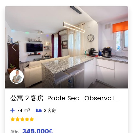
Previous
Next
公寓 2 客房-Poble Sec- Observatori-Sitges
2
74 m
2 客房
345.000€
價格