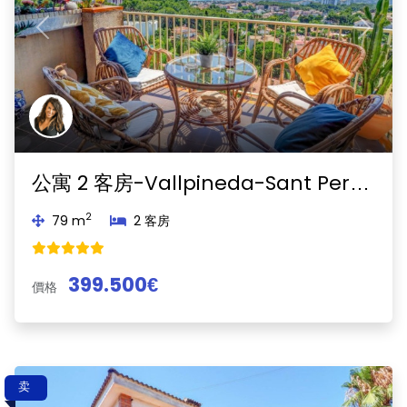
Previous
Next
公寓 2 客房-Vallpineda-Sant Pere de Ribes
2
79 m
2 客房
399.500€
價格
卖