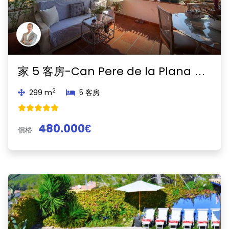
家 5 客房-Can Pere de la Plana - Pineda Park-Sant Pere de Ribes
2
299 m
5 客房
480.000€
價格