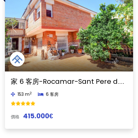
Previous
Next
家 6 客房-Rocamar-Sant Pere de Ribes
2
153 m
6 客房
415.000€
價格