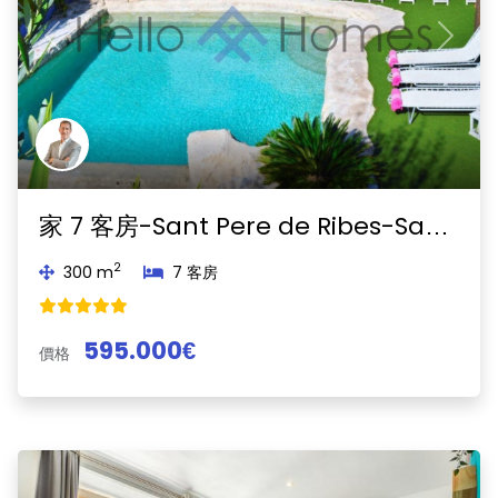
Previous
Next
家 7 客房-Sant Pere de Ribes-Sant Pere de Ribes
2
300 m
7 客房
595.000€
價格