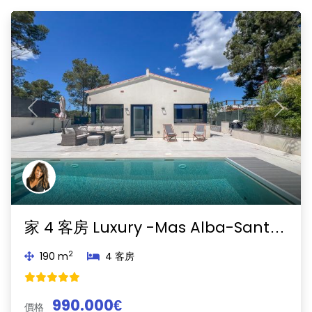
Previous
Next
家 4 客房 Luxury -Mas Alba-Sant Pere de Ribes
2
190 m
4 客房
990.000€
價格