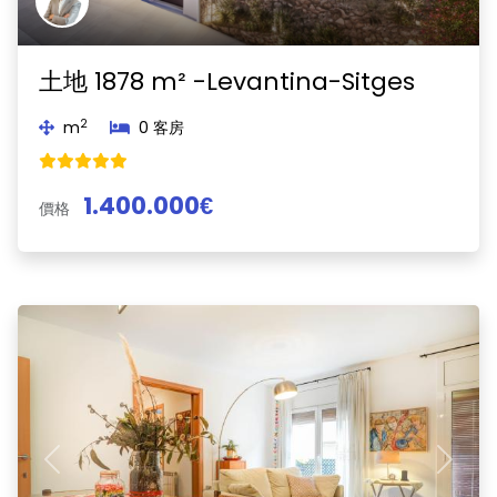
土地 1878 m² -Levantina-Sitges
2
m
0 客房
1.400.000€
價格
Previous
Next