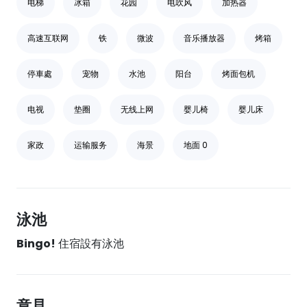
电梯
冰箱
花园
电吹风
加热器
高速互联网
铁
微波
音乐播放器
烤箱
停車處
宠物
水池
阳台
烤面包机
电视
垫圈
无线上网
婴儿椅
婴儿床
家政
运输服务
海景
地面 0
泳池
Bingo!
住宿設有泳池
意見