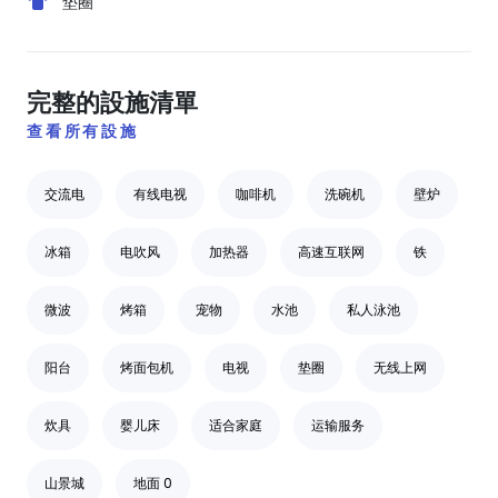
垫圈
完整的設施清單
查看所有設施
交流电
有线电视
咖啡机
洗碗机
壁炉
冰箱
电吹风
加热器
高速互联网
铁
微波
烤箱
宠物
水池
私人泳池
阳台
烤面包机
电视
垫圈
无线上网
炊具
婴儿床
适合家庭
运输服务
山景城
地面 0