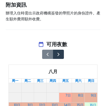
附加資訊
辦理入住時需出示政府機構簽發的帶照片的身份證件。產
生額外費用額外收費。
可用夜數
八月
周一
周二
周三
周四
周五
周六
周日
7日
8日
9日
10日
11日
12日
13日
14日
15日
16日