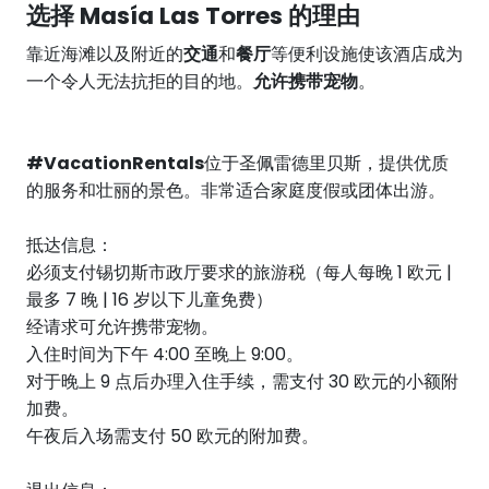
选择 Masía Las Torres 的理由
靠近海滩以及附近的
交通
和
餐厅
等便利设施使该酒店成为
一个令人无法抗拒的目的地。
允许携带宠物
。
#VacationRentals
位于圣佩雷德里贝斯，提供优质
的服务和壮丽的景色。非常适合家庭度假或团体出游。
抵达信息：
必须支付锡切斯市政厅要求的旅游税（每人每晚 1 欧元 |
最多 7 晚 | 16 岁以下儿童免费）
经请求可允许携带宠物。
入住时间为下午 4:00 至晚上 9:00。
对于晚上 9 点后办理入住手续，需支付 30 欧元的小额附
加费。
午夜后入场需支付 50 欧元的附加费。