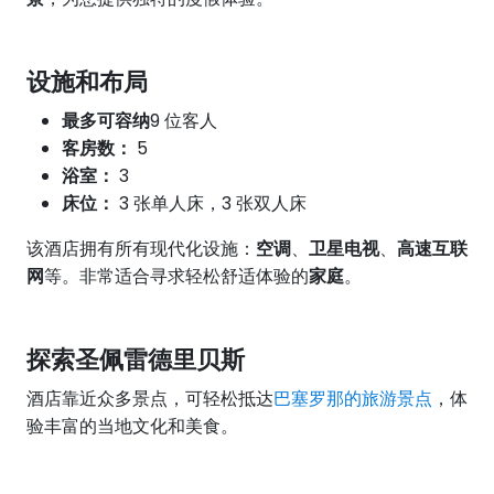
设施和布局
最多可容纳
9 位客人
客房数：
5
浴室：
3
床位：
3 张单人床，3 张双人床
该酒店拥有所有现代化设施：
空调
、
卫星电视
、
高速互联
网
等。非常适合寻求轻松舒适体验的
家庭
。
探索圣佩雷德里贝斯
酒店靠近众多景点，可轻松抵达
巴塞罗那的旅游景点
，体
验丰富的当地文化和美食。