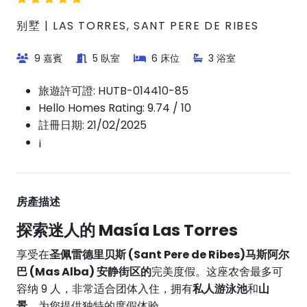
别墅 | LAS TORRES, SANT PERE DE RIBES
9 嘉賓
5 臥室
6 床位
3 浴室
旅遊許可證:
HUTB-014410-85
Hello Homes Rating: 9.74 / 10
註冊日期: 21/02/2025
¡
房產描述
探索迷人的 Masía Las Torres
享受在
圣佩雷德里贝斯 (Sant Pere de Ribes)
马斯阿尔
巴 (Mas Alba) 安静街区的
完美度假。这座农舍最多可
容纳 9 人，非常适合团体入住，拥有
私人游泳池
和
山
景
，为您提供独特的度假体验。