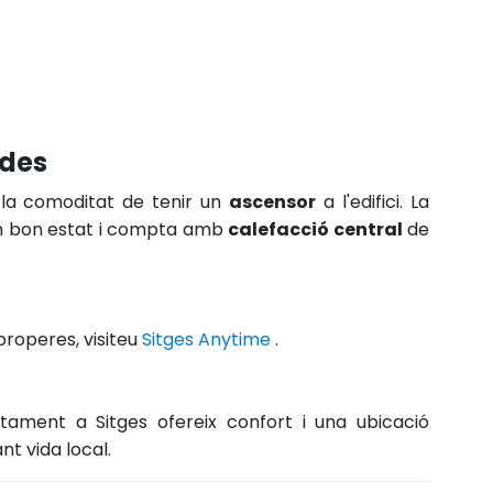
ades
 la comoditat de tenir un
ascensor
a l'edifici. La
 en bon estat i compta amb
calefacció central
de
properes, visiteu
Sitges Anytime
.
rtament a Sitges ofereix confort i una ubicació
nt vida local.