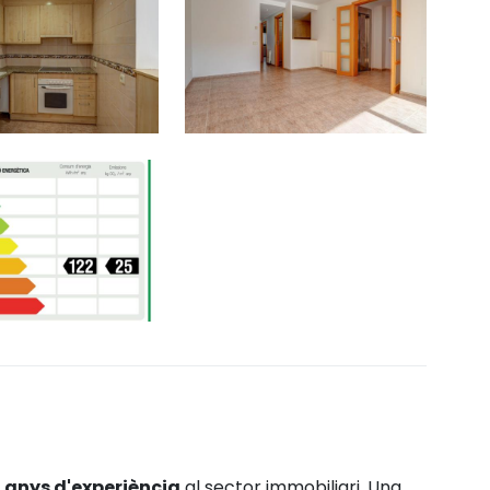
4 anys d'experiència
al sector immobiliari.
Una