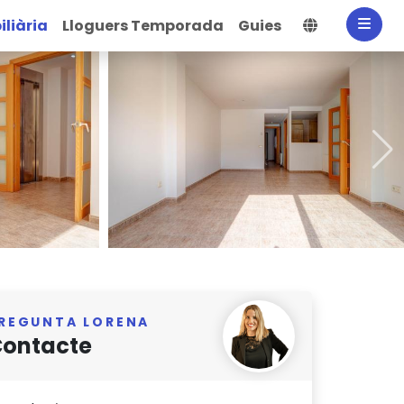
Selecciona
liària
Lloguers Temporada
Guies
REGUNTA LORENA
ontacte