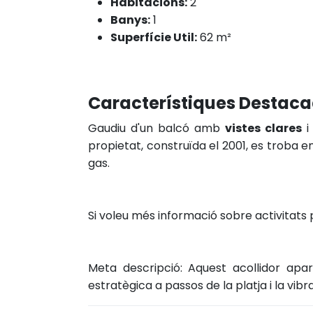
Habitacions:
2
Banys:
1
Superfície Util:
62 m²
Característiques Destac
Gaudiu d'un balcó amb
vistes clares
i
propietat, construïda el 2001, es troba
gas.
Si voleu més informació sobre activitats 
Meta descripció: Aquest acollidor apa
estratègica a passos de la platja i la vibra