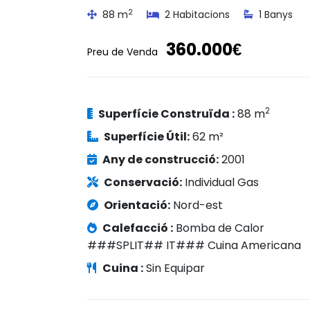
2
88 m
2 Habitacions
1 Banys
360.000€
Preu de Venda
2
Superfície Construïda :
88 m
Superfície Útil:
62 m²
Any de construcció:
2001
Conservació:
Individual Gas
Orientació:
Nord-est
Calefacció :
Bomba de Calor
###SPLIT## IT### Cuina Americana
Cuina :
Sin Equipar