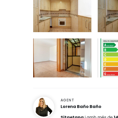
AGENT
Lorena Baño Baño
Sitgetana
i amb més de
1