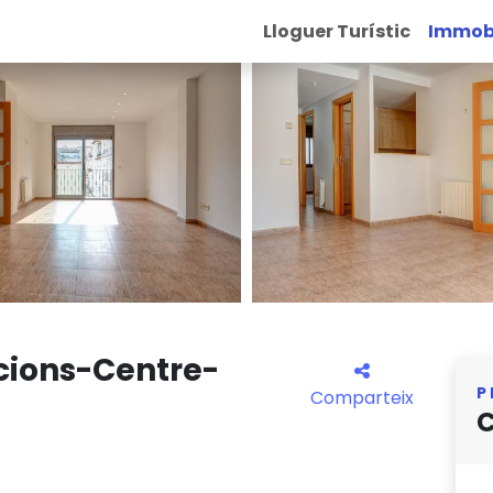
Lloguer Turístic
Immobi
cions-Centre-
P
Comparteix
C