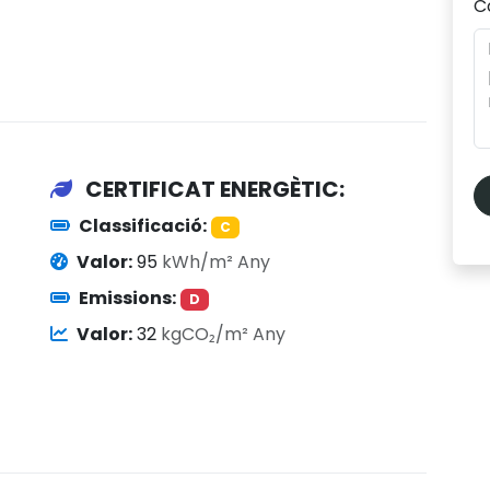
C
CERTIFICAT ENERGÈTIC:
Classificació:
C
Valor:
95
kWh/m² Any
Emissions:
D
Valor:
32
kgCO₂/m² Any