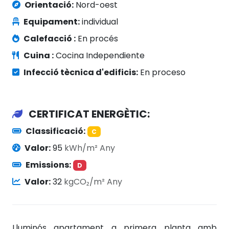
Orientació:
Nord-oest
Equipament:
individual
Calefacció :
En procés
Cuina :
Cocina Independiente
Infecció tècnica d'edificis:
En proceso
CERTIFICAT ENERGÈTIC:
Classificació:
C
Valor:
95
kWh/m² Any
Emissions:
D
Valor:
32
kgCO₂/m² Any
Lluminós apartament a primera planta amb