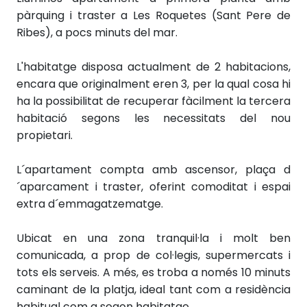
pàrquing i traster a Les Roquetes (Sant Pere de
Ribes), a pocs minuts del mar.
L'habitatge disposa actualment de 2 habitacions,
encara que originalment eren 3, per la qual cosa hi
ha la possibilitat de recuperar fàcilment la tercera
habitació segons les necessitats del nou
propietari.
L´apartament compta amb ascensor, plaça d
´aparcament i traster, oferint comoditat i espai
extra d´emmagatzematge.
Ubicat en una zona tranquil·la i molt ben
comunicada, a prop de col·legis, supermercats i
tots els serveis. A més, es troba a només 10 minuts
caminant de la platja, ideal tant com a residència
habitual com a segon habitatge.