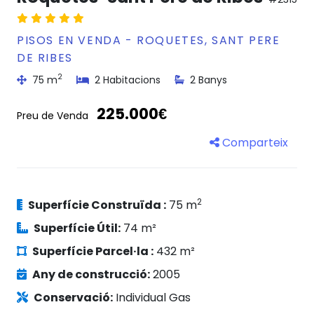
PISOS EN VENDA - ROQUETES, SANT PERE
DE RIBES
2
75 m
2 Habitacions
2 Banys
225.000€
Preu de Venda
Comparteix
2
Superfície Construïda :
75 m
Superfície Útil:
74 m²
Superfície Parcel·la :
432 m²
Any de construcció:
2005
Conservació:
Individual Gas