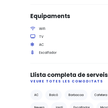
Equipaments
Wifi
TV
AC
Escalfador
Llista completa de serveis
VEURE TOTES LES COMODITATS
AC
Balcó
Barbacoa
Cafetera
Nevera
Jardí
Escalfador
Micr