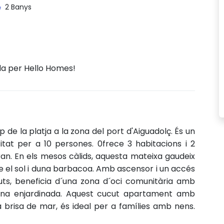
2 Banys
da per Hello Homes!
de la platja a la zona del port d'Aiguadolç. És un
at per a 10 persones. 0frece 3 habitacions i 2
an. En els mesos càlids, aquesta mateixa gaudeix
e el sol i duna barbacoa. Amb ascensor i un accés
uts, beneficia d´una zona d´oci comunitària amb
a zona enjardinada. Aquest cucut apartament amb
 brisa de mar, és ideal per a famílies amb nens.