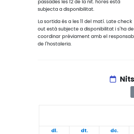
passades les 12 de la nit. hores està
subjecta a disponibilitat.
La sortida és a les 11 del matí. Late check
out està subjecte a disponibilitat i s'ha de
coordinar prèviament amb el responsab
de l'hostaleria.
Nits
dl.
dt.
dc.