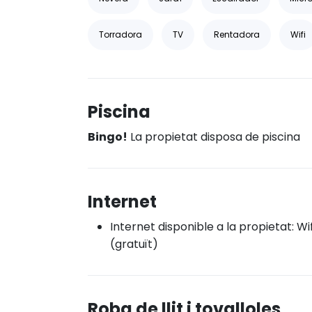
Torradora
TV
Rentadora
Wifi
Piscina
Bingo!
La propietat disposa de piscina
Internet
Internet disponible a la propietat: Wif
(gratuït)
Roba de llit i tovalloles