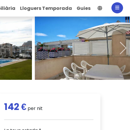
Selecciona
liària
Lloguers Temporada
Guies
142 €
per nit