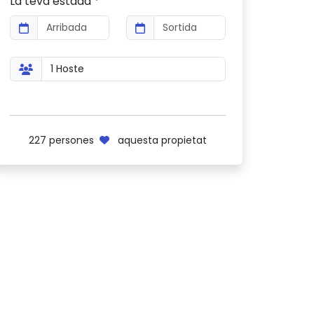
La teva estada *
227
persones
aquesta propietat