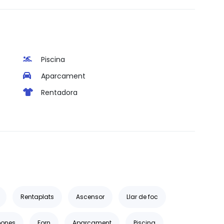
Piscina
Aparcament
Rentadora
Rentaplats
Ascensor
Llar de foc
oones
Forn
Aparcament
Piscina