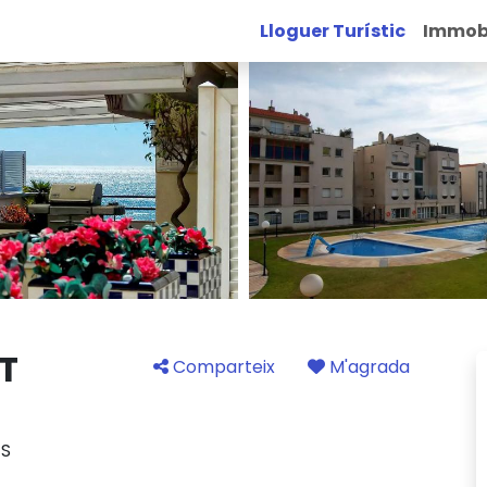
Lloguer Turístic
Immobi
T
Comparteix
M'agrada
ES