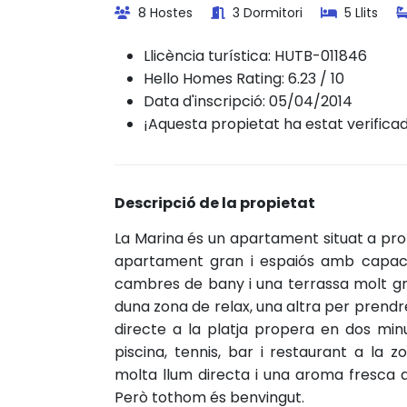
8 Hostes
3 Dormitori
5 Llits
Llicència turística:
HUTB-011846
Hello Homes Rating: 6.23 / 10
Data d'inscripció: 05/04/2014
¡Aquesta propietat ha estat verifica
Descripció de la propietat
La Marina és un apartament situat a prop 
apartament gran i espaiós amb capacit
cambres de bany i una terrassa molt gr
duna zona de relax, una altra per prendr
directe a la platja propera en dos min
piscina, tennis, bar i restaurant a l
molta llum directa i una aroma fresca a
Però tothom és benvingut.