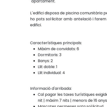
´apartament.
L´edifici disposa de piscina comunitària p
ho pots sol·licitar amb antelació i farem
edifici.
Característiques principals:
Màxim de convidats: 6
Dormitoris: 3
Banys: 2
Llit doble: 1
Llit individual: 4
Informació d'arribada:
Cal pagar les taxes turístiques exigi
nit | màxim 7 nits | menors de 16 an
Mascotes permeses sota sol·licitud.