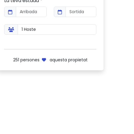
La teva estada *
251
persones
aquesta propietat