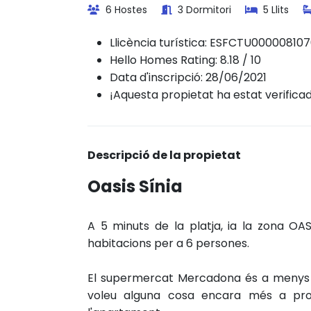
6 Hostes
3 Dormitori
5 Llits
Llicència turística:
ESFCTU00000810
Hello Homes Rating: 8.18 / 10
Data d'inscripció: 28/06/2021
¡Aquesta propietat ha estat verifica
Descripció de la propietat
Oasis Sínia
A 5 minuts de la platja, ia la zona O
habitacions per a 6 persones.
El supermercat Mercadona és a menys de
voleu alguna cosa encara més a pro