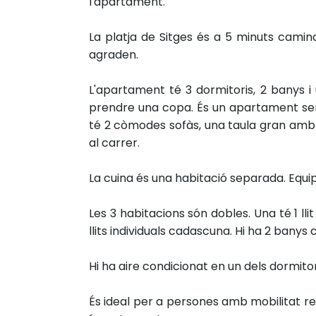
l'apartament.
La platja de Sitges és a 5 minuts camin
agraden.
L'apartament té 3 dormitoris, 2 banys i
prendre una copa.
És un apartament sen
té 2 còmodes sofàs, una taula gran amb ca
al carrer.
La cuina és una habitació separada. Equi
Les 3 habitacions són dobles. Una té 1 llit
llits individuals cadascuna.
Hi ha 2 banys
Hi ha aire condicionat en un dels dormitoris
És ideal per a persones amb mobilitat red