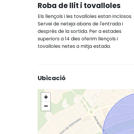
Roba de llit i tovalloles
Els llençols i les tovalloles estan inclosos.
Servei de neteja abans de l'entrada i
després de la sortida. Per a estades
superiors a 14 dies oferim llençols i
tovalloles netes a mitja estada.
Ubicació
+
−