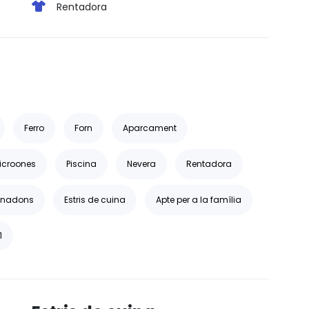
Rentadora
Ferro
Forn
Aparcament
icroones
Piscina
Nevera
Rentadora
a nadons
Estris de cuina
Apte per a la família
1