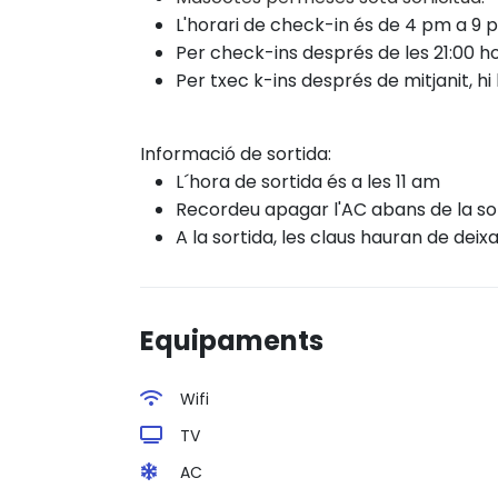
L'horari de check-in és de 4 pm a 9 
Per check-ins després de les 21:00 ho
Per txec
k-ins després
de mitjanit, 
Informació de sortida:
L´hora de sortida és a les 11 am
Recordeu apagar l'AC abans de la sor
A la sortida, les claus hauran de deixa
Equipaments
Wifi
TV
AC