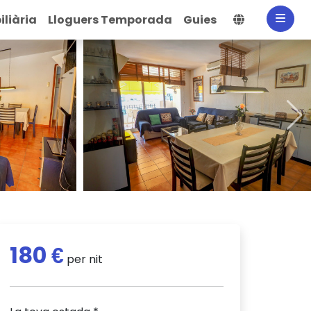
Selecciona
liària
Lloguers Temporada
Guies
180 €
per nit