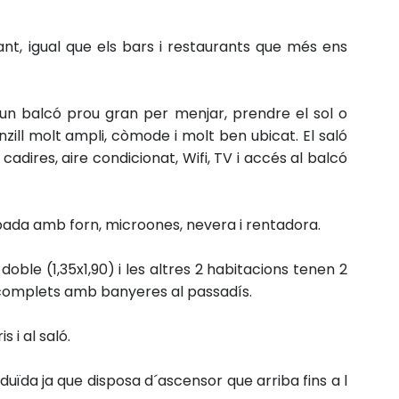
ant, igual que els bars i restaurants que més ens
 un balcó prou gran per menjar, prendre el sol o
zill molt ampli, còmode i molt ben ubicat.
El saló
dires, aire condicionat, Wifi, TV i accés al balcó
pada amb forn, microones, nevera i rentadora.
 doble (1,35x1,90) i les altres 2 habitacions tenen 2
 complets amb banyeres al passadís.
 i al saló.
uïda ja que disposa d´ascensor que arriba fins a l